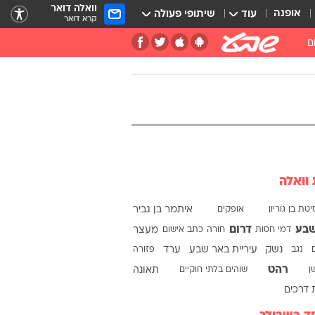
וואלה דואר
אופנה
עוד
שיתופי פעולה
קרא דואר
ם
 וואלה
טת בן גוריון
אופקים
איתמר בן גביר
שבע
דרום
דמי חסות
חורה
כתב אישום
מעצר
נגב
נשק
עיריית באר שבע
ערד
פזורה
רהט
ן
שוהים בלתי חוקיים
תאונה
 דרכים