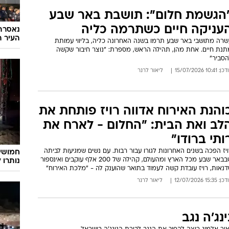
הגשמת חלום": תושבת באר שבע
עניקה חיים כשתרמה כליה
נאסרה 
העיר 
שרה מתושבי באר שבע תרמו בשנה האחרונה כליה, בליווי עמותת
תנת חיים. אחת מהן, תהילה הראש, מספרת: "נוצר חיבור שקשה
הסביר"
: 10:41 15/07/2026
ליאור לרנר
והנת האירוח אדווה רויז פותחת את
לב ואת הבית: "החלום - לארח את
ותי ברודו"
יז הפכה בשנים האחרונות לגורו עבור רבות. עם נשים שמגיעות לביתה
חמושים
שבבאר שבע מכל הארץ ומהעולם, קהילה של 200 אלף עוקבים ואינספור
נותרו 
דנאות, רויז עובדת קשה לעמוד בתואר שהוענק לה - "מלכת האירוח"
: 15:35 12/07/2026
ליאור לרנר
ינג'ה נגב