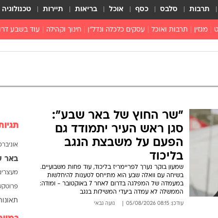
תרבות
סלבס
כסף
אוכל
בריאות
תיירות
טכנולוגיה
ט
מגזין
תרבות ואוכל
עסקים כלכלה ונדל"ן
חינוך וקהילה
עוד בשבע דרו
רכילות ולילה
טורים
"שר החוץ של באר שבע":
תגיות
סגן ראש העיר יתמודד גם
הפעם על משבצת הנגב
אוניברסי
בליכוד
באר 
שמעון בוקר נערך לפריימריז בליכוד, עוד פחות משבועיים.
מעצרים
בשיחה עם וואלה שבע הוא מתייחס לטענות להיחלשות
במעמדה של המפלגה בדרום לאחר 7 באוקטובר - ומודה:
פרוטקש
הממשלה לא עמדה ביעדי המשילות בנגב
תאונות
עודכן: 08:15 05/08/2026
נועה גבאי