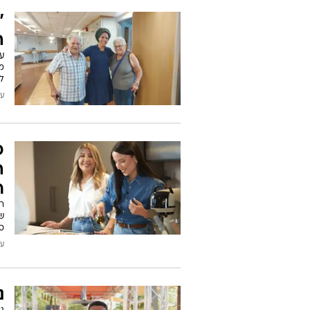
"
ה
ע
מ
ל
עודכן
כ
ה
ר
רו
ס
עודכן
נ