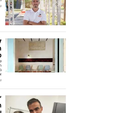
נא
עודכן
ל
ה
ט
ש
ה
צ
עודכן
"
ר