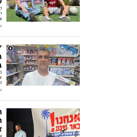
ש
קש
חז
ע
עודכן
"
ה
ב
ב
צר
כ
עודכן
ח
ת
א
עי