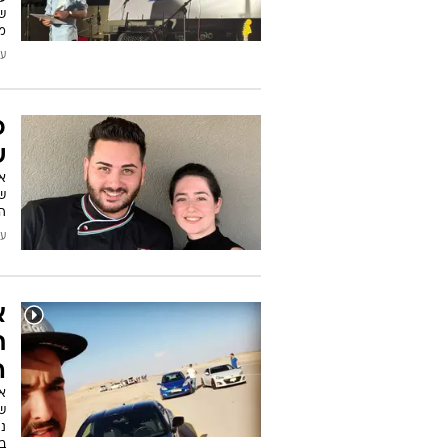
ש
מו
עודכן
פ
ש
א
ש
ה
עודכן
ת
ה
אב
ש
נ
ב