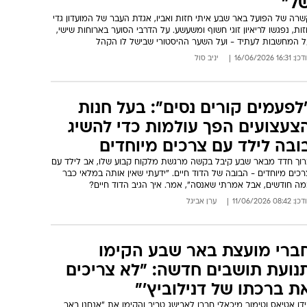
ל"
רה של הפועל באר שבע איתי חזות ואביו, אגדת העבר של המועדון גדי
ות, נפגשו לריאיון זוגי חשוף ומשעשע. על הדרבי הסוער בארוחות שישי,
ל המחשבות לעתיד - ועל השער ההיסטורי שבישל לו הקהל
: 16:31 16/06/2026
יניב סול
לפעמים קורים נסים": בעל חנות
צעצועים הפך עולמות כדי להשיג
ובה לילד עם צרכים מיוחדים
רוך חדד מבאר שבע קיבל בקשה מרגשת מלקוח קבוע שלו, אב לילד עם
כים מיוחדים - הבובה של הדוד חיים. "ידעתי שאין אותה במלאי כבר
מה חודשים, אבל אמרתי שאנסה", אמר. איך הגיב הדוד חיים?
: 08:42 11/06/2026
ערן אביגל
ברי מועצת באר שבע הקימו
נועת תושבים חדשה: "לא צריכים
ת ברכתו של דנילוביץ'"
דו אטיאס וטימור מיכאלי חברו לאבישג טביב והקימו את "אנחנו באר