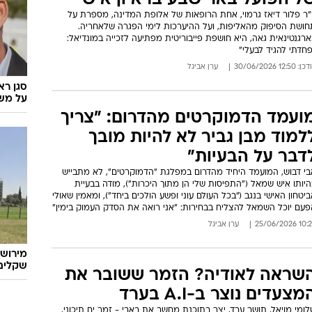
ל הפועל באר שבע בראיון אישי
"ר פלור דיאז גרמוי, אחת הרופאות של אלופת המדינה, מספרת על
חושת הסיפוק מהאליפות, ועל ההיערכות לימי הפגרה שלאחריה.
רגנטינאית גאה, היא חושפת פייבוריטית מפתיעה לזכייה במונדיאל:
חדתי להגיד לבעלי"
: 12:50 30/06/2026
ערן אביגל
סגן רא
על משב
ועמד הדמוקרטים מהדרום: "צריך
למוד מבן גביר לא להיות מובך
דבר על הבעיות"
בי דבוש, המועמד היחיד מהדרום במפלגת "הדמוקרטים", לא מתבייש
יותו איש שמאל ("התפיסות שלי הן מתוך היכרות"), מודה בבעיית
יטחון האישי בנגב ("בכל העולם עוני ופשע הולכים ביחד"), ומאמין שאולי
פעם יוכל השמאל להצליח בבחירות: "אני רואה את הסדק העמוק בימין"
10:28 25/06/
ערן אביגל
מירוש
שקלים 
שראה לאודיה? הזמר ששובר את
מצעדים נוצר ב-A.I בערד
ומי מויאל, תושב ערד, יצר בתוכנת מחשב את באבי - זמר ים תיכוני,