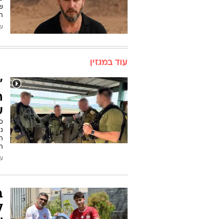
שש
ה
עודכן
עוד במגזין
"
ה
ע
סא
ג
ה
ה
עודכן
ב
ל