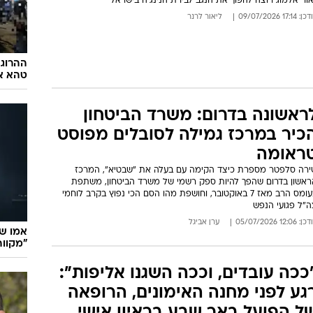
ור אלמוג רוצה להפוך את הנגב לבירת הנינג'ה בישראל
: 17:14 09/07/2026
ליאור לרנר
ההרוג 
טהא אב
ראשונה בדרום: משרד הביטחון
כיר במרכז גמילה לסובלים מפוסט
ראומה
ירה סלפטר מספרת כיצד הקימה עם בעלה את "שבטיא", המרכז
ראשון בדרום שהפך להיות ספק רשמי של משרד הביטחון, משתפת
בעומס הרב מאז 7 באוקטובר, וחושפת מהו הסם הכי נפוץ בקרב לוחמי
ה"ל פגועי הנפש
: 12:06 05/07/2026
ערן אביגל
אמו ש
"מקווה
ככה עובדים, וככה השגנו אליפות":
גע לפני מחנה האימונים, הרופאה