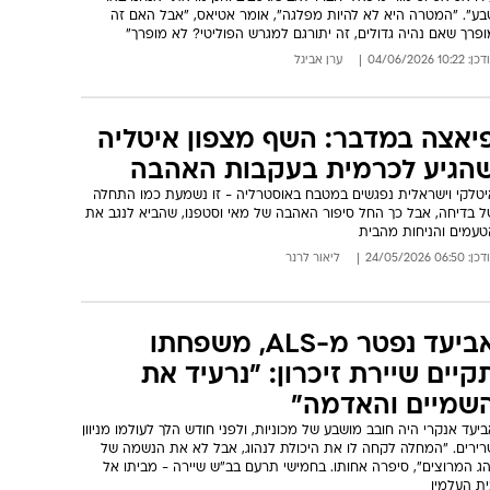
בע". "המטרה היא לא להיות מפלגה", אומר אטיאס, "אבל האם זה
פרך שאם נהיה גדולים, זה יתורגם למגרש הפוליטי? לא מופרך"
: 10:22 04/06/2026
ערן אביגל
יאצה במדבר: השף מצפון איטליה
הגיע לכרמית בעקבות האהבה
יטלקי וישראלית נפגשים במטבח באוסטרליה - זו נשמעת כמו התחלה
ל בדיחה, אבל כך החל סיפור האהבה של מאי וסטפנו, שהביא לנגב את
טעמים והניחות מהבית
: 06:50 24/05/2026
ליאור לרנר
אביעד נפטר מ-ALS, משפחתו
קיים שיירת זיכרון: "נרעיד את
שמיים והאדמה"
יעד אנקרי היה חובב מושבע של מכוניות, ולפני חודש הלך לעולמו מניוון
רירים. "המחלה לקחה לו את היכולת לנהוג, אבל לא את הנשמה של
הג המרוצים", סיפרה אחותו. בחמישי תרעם בב"ש שיירה - מביתו אל
ית העלמין