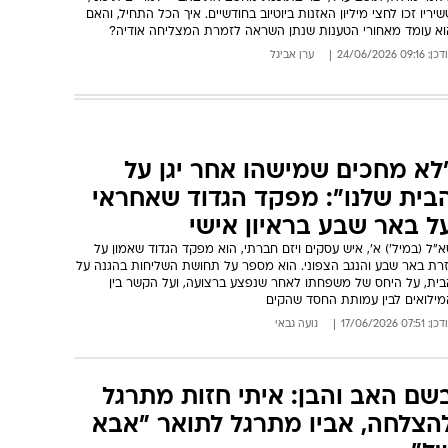
יריו זכו לחצי מיליון האזנות ביוטיוב בחודשיים. איך הכל התחיל, והאם
וא עומד מאחורי הטענות שנתן השראה לזמרת המצליחה אודיה?
: 09:16 24/06/2026
ערן אביגל
לא מחכים שמישהו אחר יגן על
בית שלנו": מפקד הגדוד שאחראי
ל באר שבע בראיון אישי
"ל (במיל') א', איש עסקים ויזם חברתי, הוא מפקד הגדוד שאמון על
זרת באר שבע והנגב הצפוני. הוא מספר על תחושת השליחות בהגנה על
בית, על היחס של משפחתו לאחר שנפצע ברצועה, ועל הקשר בין
מילואים לבין עמותת החסד שהקים
: 07:51 17/06/2026
נועה גבאי
שם האב והבן: איתי חזות מתרגל
הצלחה, אביו מתרגל לתואר "אבא