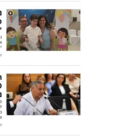
ס
"
א
"
עודכן
ח
נ
פח
ב
ש
עודכן