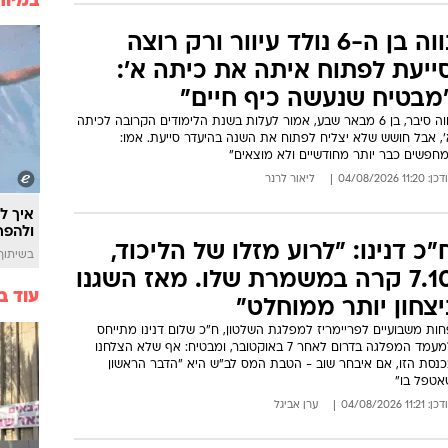
במיוח
נווה בן ה-6 נולד עיוור ורק רוצה
ייעת לפתוח איתה את כיתה א':
מבטיח שנעשה כיף חיים"
נווה סיבר, בן 6 מבאר שבע, אמור לעלות בשנת הלימודים הקרובה לכיתה
', אבל חושש שלא יצליח לפתוח את השנה בהיעדר סייעת. אמו:
מחפשים כבר יותר מחודשיים ולא מוצאים"
: 11:20 04/08/2026
ליאור לרנר
איך לה
ולהפח
"כ דנינו: "לרוע מזלו של הליכוד,
בשיתוף  SWIM
7.10 קרה במשמרת שלו. מאז השגנו
עוד ב
יצחון יותר ממוחלט"
ות משבועיים לפריימריז למפלגת השלטון, ח"כ שלום דנינו מתייחס
למעמד המפלגה בדרום לאחר 7 באוקטובר, ומבטיח: אף שלא הצלחנו
כנסת הזו, אם איבחר שוב - הטבת המס לב"ש היא "הדבר הראשון
אטפל בו"
: 11:21 04/08/2026
ערן אביגל