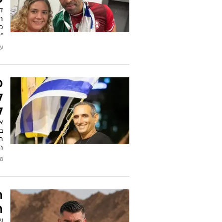
ש
ד
ת
כא
"פ
עודכן
מ
ל
ל
א
בה
הב
ה
2026
ה
ה
של