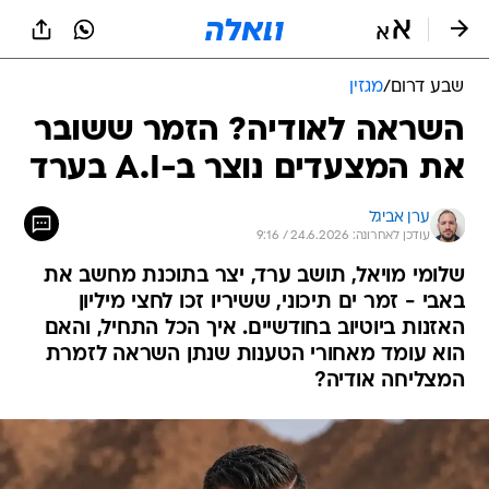
שבע דרום
/
מגזין
השראה לאודיה? הזמר ששובר
את המצעדים נוצר ב-A.I בערד
ערן אביגל
עודכן לאחרונה: 24.6.2026 / 9:16
שלומי מויאל, תושב ערד, יצר בתוכנת מחשב את
באבי - זמר ים תיכוני, ששיריו זכו לחצי מיליון
האזנות ביוטיוב בחודשיים. איך הכל התחיל, והאם
הוא עומד מאחורי הטענות שנתן השראה לזמרת
המצליחה אודיה?