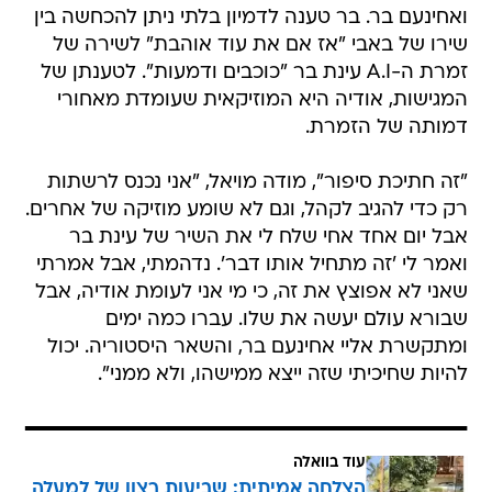
ואחינעם בר. בר טענה לדמיון בלתי ניתן להכחשה בין
שירו של באבי "אז אם את עוד אוהבת" לשירה של
זמרת ה-A.I עינת בר "כוכבים ודמעות". לטענתן של
המגישות, אודיה היא המוזיקאית שעומדת מאחורי
דמותה של הזמרת.
"זה חתיכת סיפור", מודה מויאל, "אני נכנס לרשתות
רק כדי להגיב לקהל, וגם לא שומע מוזיקה של אחרים.
אבל יום אחד אחי שלח לי את השיר של עינת בר
ואמר לי 'זה מתחיל אותו דבר'. נדהמתי, אבל אמרתי
שאני לא אפוצץ את זה, כי מי אני לעומת אודיה, אבל
שבורא עולם יעשה את שלו. עברו כמה ימים
ומתקשרת אליי אחינעם בר, והשאר היסטוריה. יכול
להיות שחיכיתי שזה ייצא ממישהו, ולא ממני".
עוד בוואלה
הצלחה אמיתית: שביעות רצון של למעלה