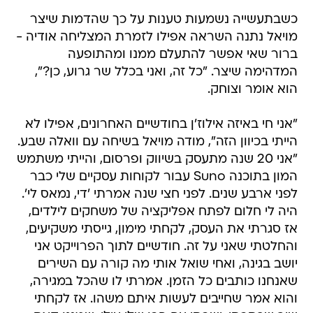
כשבתעשייה נשמעות טענות על כך שהדמות שיצר
מויאל נתנה השראה אפילו לזמרת המצליחה אודיה -
ברור שאי אפשר להתעלם ממנו ומהתופעה
המדהימה שיצר. "כל זה, ואני בכלל שר גרוע, כן?",
הוא אומר וצוחק.
"אני חי באיזה אילוז'ן בחודשיים האחרונים, אפילו לא
הייתי בכיוון הזה", מודה מויאל בשיחה עם וואלה שבע.
"אני 20 שנה מתעסק בשיווק ופרסום, והייתי משתמש
המון בתוכנה Suno עבור לקוחות עסקיים שלי כבר
לפני ארבע שנים. לפני חצי שנה אמרתי 'די, נמאס לי'.
היה לי חלום לפתח אפליקציה של משחקים לילדים,
אז סגרתי את העסק, לקחתי מימון, גייסתי משקיעים,
והחלטתי שאני על זה. חודשיים לתוך הפרוייקט אני
יושב בגינה, ואחי שואל אותי מה קורה עם השירים
שאנחנו כותבים כל הזמן. אמרתי לו שהכל במגירה,
והוא אמר שחייבים לעשות איתם משהו. אז לקחתי