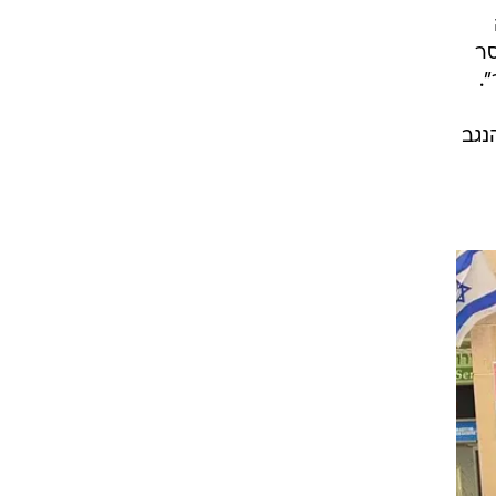
סר
.
נגב