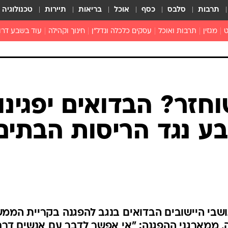
תרבות
סלבס
כסף
אוכל
בריאות
תיירות
טכנולוגיה
ט
מגזין
תרבות ואוכל
עסקים כלכלה ונדל"ן
חינוך וקהילה
עוד בשבע דרו
רכילות ולילה
טורים
חזר? הבדואים יפגינו
ע נגד הריסות הבתים
עילים ותושבי היישובים הבדואים בנגב להפגנה בקריית הממ
, ממארגני ההפגנה: "אי אפשר לדבר עם אנשים דרך