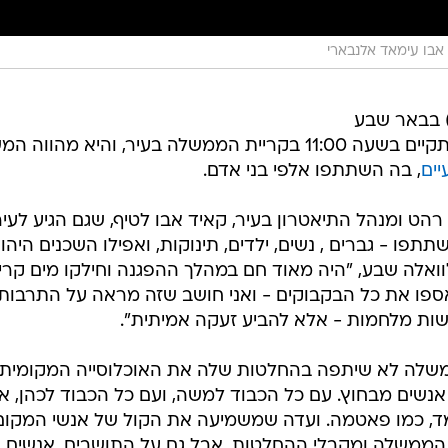
אבו עימאד אלנבארי
) בבאר שבע
נגד הריסות הבתים בנגב. ההפגנה תתקיים בשעה 11:00 בקריית הממשלה בעיר, והיא מהווה
יים
, בה השתתפו אלפי בני אדם.
ט ומנהל התיאטרון בעיר, קאיד אבו לטיף, שגם הגיע לעיר
תתפו - גברים , נשים, ילדים, תינוקות, ואפילו השכנים היהו
ואלה שבע, "היה מאוד חם במהלך ההפגנה וחילקו מים קרי
אספו את כל הבקבוקים - ואני חושב שזה מראה על התרבות
ות מלחמות - אלא להביע זעקה אמיתית".
ה-70 ועד היום הממשלה לא שיתפה בהחלטות שלה את האוכלוסייה המקומית.
נשים מבחוץ. עם כל הכבוד למשה, ועם כל הכבוד לכהן, אנ
ד, כמו פאטמה. ועדה שמשמיעה את הקול של אנשי המקום
הממשלה ומקבלי ההחלטות, אבל גם על התושבים. אנשים