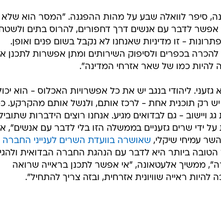
נה, סיפר לוואלה שבע על מהות ההפגנה. "המסר הוא שלא
י אפשר לדבר עם אנשים דרך דחפורים, להרוס בתים ולשטח
ונות - זו מדיניות שאנחנו לא נקבל בשום פנים ואופן.
 להכרה בכפרים ולסיפוק השירותים ומתן אפשרות לתכנן א
להיות כמו של שאר אזרחי המדינה".
גזעני. ליהודי בנגב יש את כל אפשרויות האכלוס - הוא יכול
י יש רק תוכנית אחת - לרכז אותם, ולנשל אותם מהקרקע. כמ
ג ויישוב - גם לבדואים מגיע. אנחנו רוצים הידברות שתוביל
על ידי שרים גזעניים בממשלה הזו בלי לדבר עם אנשים", א
שר עמיחי שיקלי,
שאושרה בוועדת השרים לענייני החברה
ך הטובה ביותר היא לדבר עם הנהגת החברה הבדואית ולהגי
", ממשיך אלעטאונה, "אי אפשר לתכנן בראייה שרואה
 להיות ראייה שוויונית אזרחית, ובזה צריך להתחיל".