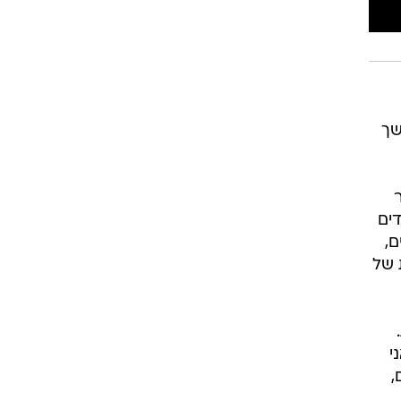
 המשך
דים
ם,
 של
י
,