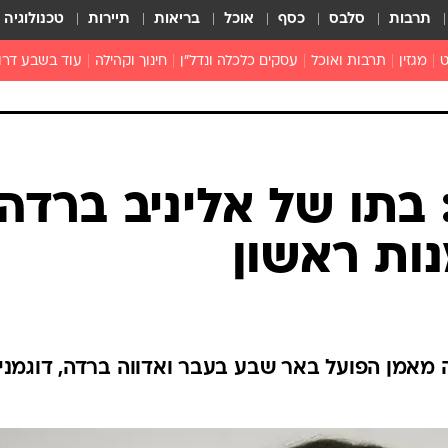
תרבות
סלבס
כסף
אוכל
בריאות
תיירות
טכנולוגיה
ט
מגזין
תרבות ואוכל
עסקים כלכלה ונדל"ן
חינוך וקהילה
עוד בשבע דרו
רכילות ולילה
טורים
 בתו של אליניב ברדה
נות ראשון
ה מאמן הפועל באר שבע בעבר ואדווה ברדה, דוגמני