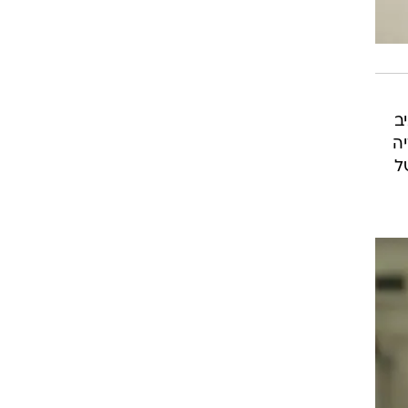
ב
ה
ל