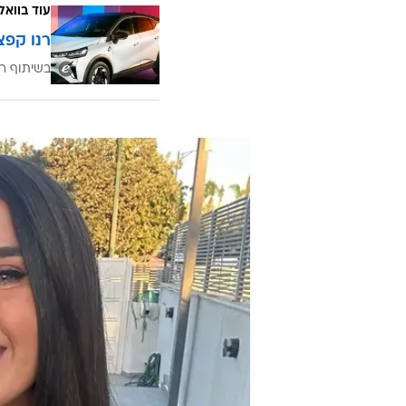
עוד בוואל
רנו קפצ
בשיתוף רנ