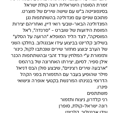
זמרת הסופרן הישראלית רונה קולת ישראל
בסינפונייטה ב"ש עם שישה שירים של מוצרט.
מתוכם שניים עם מנדולינה בהשתתפות נגן
המנדולינה הבאר-שבעי רואי דיין, ואחריהם יצירות
המופת הידועות של שוברט - "סרנדה", ו"אל
המוסיקה", לצד הליד המופלא "הרועה על הסלע"
בשילוב קלרינט בביצוע עידו אבנגולוב. בחלקו השני
של הערב יבוצע מחזור שירים שנכתבו לקול, כינור
ותזמורת ע"י המלחין עודד זהבי ובהשתתפות הכנר
אילן ספיר. לסיום, יצירתו האחרונה של ברהמס
"ארבעה שירים רציניים", שיבצע סולן הבס דניאל
מילר שהופיע בעבר עם התזמורת בפני הקהל
הדרומי בנגינתו המרגשת בקטעי אופרה ונישואי
פיגרו.
משתתפים
רני קלדרון, ניצוח ותזמור
רונה ישראל-קולת, סופרן
עידו אבנגולוב, קלרינט