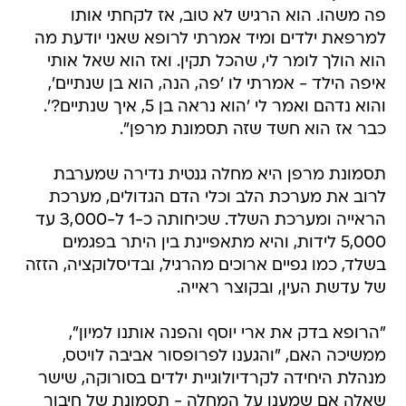
פה משהו. הוא הרגיש לא טוב, אז לקחתי אותו
למרפאת ילדים ומיד אמרתי לרופא שאני יודעת מה
הוא הולך לומר לי, שהכל תקין. ואז הוא שאל אותי
איפה הילד - אמרתי לו 'פה, הנה, הוא בן שנתיים',
והוא נדהם ואמר לי 'הוא נראה בן 5, איך שנתיים?'.
כבר אז הוא חשד שזה תסמונת מרפן".
תסמונת מרפן היא מחלה גנטית נדירה שמערבת
לרוב את מערכת הלב וכלי הדם הגדולים, מערכת
הראייה ומערכת השלד. שכיחותה כ-1 ל-3,000 עד
5,000 לידות, והיא מתאפיינת בין היתר בפגמים
בשלד, כמו גפיים ארוכים מהרגיל, ובדיסלוקציה, הזזה
של עדשת העין, ובקוצר ראייה.
"הרופא בדק את ארי יוסף והפנה אותנו למיון",
ממשיכה האם, "והגענו לפרופסור אביבה לויטס,
מנהלת היחידה לקרדיולוגיית ילדים בסורוקה, שישר
שאלה אם שמענו על המחלה - תסמונת של חיבור