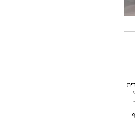
דית
ף