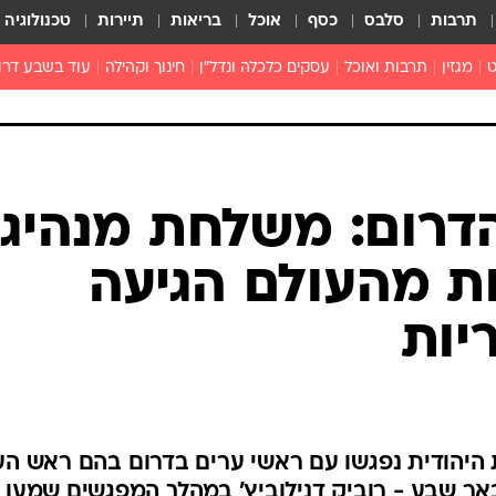
תרבות
סלבס
כסף
אוכל
בריאות
תיירות
טכנולוגיה
ט
מגזין
תרבות ואוכל
עסקים כלכלה ונדל"ן
חינוך וקהילה
עוד בשבע דרו
רכילות ולילה
טורים
דרום: משלחת מנהיגי
ות מהעולם הגיעה
יות
 היהודית נפגשו עם ראשי ערים בדרום בהם ראש הע
 באר שבע - רוביק דנילוביץ' במהלך המפגשים שמעו 