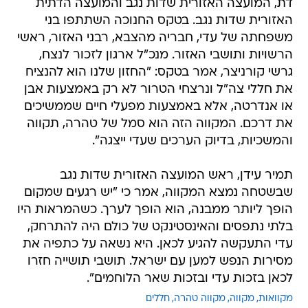
דת, המועצה האזורית שדות נגב והמועצה הדתית
האזורית שדות נגב. בטקס החנוכה השתתפו בני
משפחתה של עדי, חבריה מהצבא, רבני האזור, ראשי
הרשויות ותושבי האזור. מנכ"ל ארגון לזכור לנצח,
גרשי קורניצר, אמר בטקס: "החזון שלנו הוא להנציח
את חללי צה"ל ונרצחי הטרור לא רק באמצעות אבן
או אנדרטה, אלא באמצעות מפעלי חיים שממשיכים
את דרכם. המקווה הזה הוא סמל של טהרה, תקווה
והמשכיות, בדיוק הערכים שעדי ייצגה".
תמיר עידן, ראש המועצה האזורית שדות נגב
שבשטחה נמצא המקווה, אמר כי "יש רגעים שמקום
הופך ליותר ממבנה, הוא הופך לערך. כשהמראות היו
בלתי נתפסים והאינסטינקט של כולם היה להתרחק,
עדי התעקשה להגיע לכאן. היא נשאה על כתפיה את
מסירות הנפש למען עם ישראל. תושבי תושייה חזרו
לכאן בזכות עדי ובזכות שאר הלוחמים".
מקוואות
מקווה
מקווה טהרה
חללים