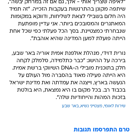
"לאיפה שצריך אותי - אלך, גם אם זה במרחק יבשה",
שיתפה מקונן בהתרגשות בעקבות הזכייה. "זה תמיד
היה חלום בשבילי לצאת לשליחות, ודווקא במקומות
המאתגרים והמסובכים ביותר. אני עדיין מופתעת
שנבחרתי כמצטיינת. בסך הכל פעלתי כפי שכל אחת
הייתה פועלת למען המדינה שהיא אוהבת".
נורית דוידי, מנהלת אולפנת אמית אוריה באר שבע,
בירכה על ההישג: "כבר כתלמידה, סלמלק לקחה
חלק בתוכנית מובילי ה-DNA השיווקי ברשת אמית.
היא הייתה פעילה מאוד בהסברה מול העולם על
הנעשה בארץ, וייצגה את עמדתה ואת מדינת ישראל
בכבוד רב. בכל מקום בו היא נמצאת, היא בולטת
בזכות המהות והייחודיות שלה".
שירות לאומי
מצטייני נשיא
באר שבע
טרם התפרסמו תגובות