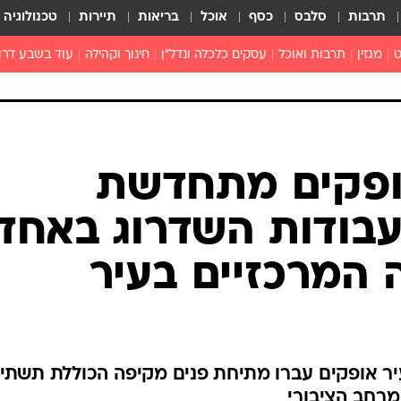
תרבות
סלבס
כסף
אוכל
בריאות
תיירות
טכנולוגיה
ט
מגזין
תרבות ואוכל
עסקים כלכלה ונדל"ן
חינוך וקהילה
עוד בשבע דרו
רכילות ולילה
טורים
ופקים מתחדשת
עבודות השדרוג באחד
 המרכזיים בעיר
בעיר אופקים עברו מתיחת פנים מקיפה הכוללת תשתי
מרחב הציבורי