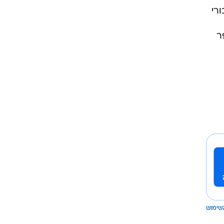
רי
ר
שימוש