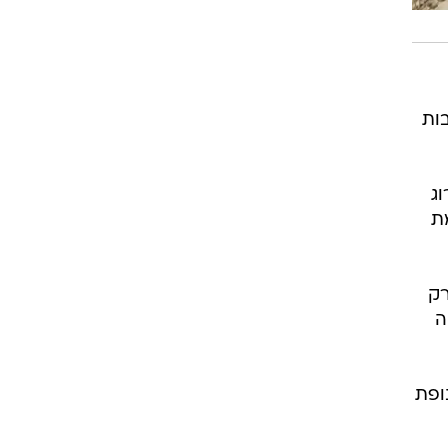
חת תושבות
ג
ת
רק
ה
ופת