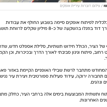
/
שו
צילום: דוברות עיריית אופקים
כלית לפיתוח אופקים סיימה בשבוע החולף את עבודות
החידוש והשדרוג של דרך הטייסים ודרך דוד בוזגלו בהשקעה של כ-8 מיליון שקלים לרוו
של הציר, הכולל חידוש תשתיות, סלילת אספלט חדש, שדרו
חוב, פיתוח וגינון סביבתי לאורך הדרך ובכיכרות, וכן הקמ
.
המחודש מתחבר לרשת שבילי האופניים הקיימת באזור פא
ם תחבורה ירוקה, עידוד פעילות ספורטיבית ויצירת עיר נגיש
ם ונהגים.
וח ותשתית המבוצעות בימים אלה ברחבי העיר, כחלק מתנ
ים האחרונות.