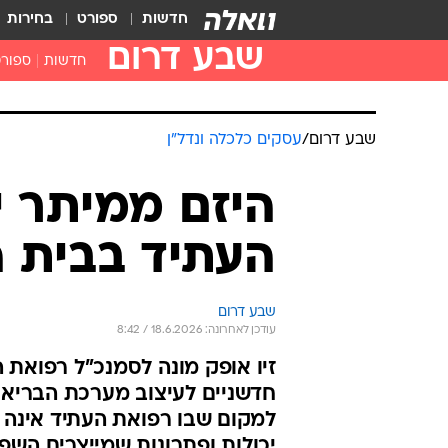
חדשות
ספורט
בחירות
שבע דרום
חדשות
ספור
שבע דרום
/
עסקים כלכלה ונדל"ן
היזם ממיתר י
העתיד בבית ה
שבע דרום
עודכן לאחרונה: 18.6.2026 / 8:42
זיו אופק מונה לסמנכ"ל רפואת ה
חדשניים לעיצוב מערכת הבריאו
למקום שבו רפואת העתיד אינה נ
יכולות ופתרונות שמייצרים הש