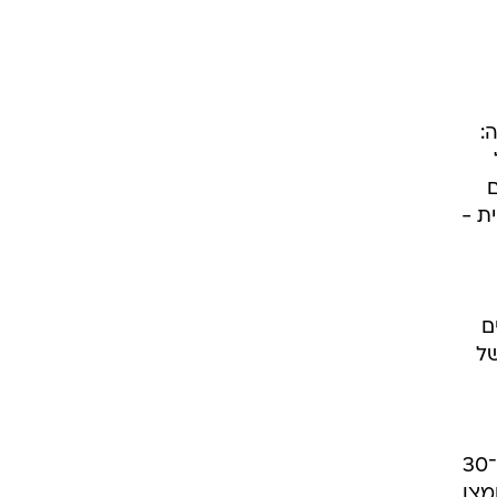
:
ם
ת -
ם
של
זיו אופק הוא יזם ותיק, מנהל בכיר ומוביל טרנספורמציה בתחום הבריאות, המביא עמו למעלה מ־30
מצו