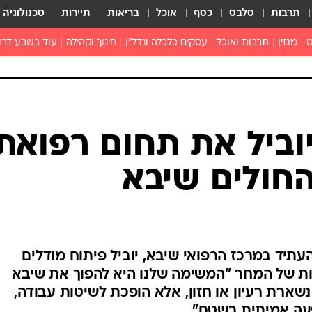
תרבות
סלבס
כסף
אוכל
בריאות
תיירות
טכנולוגיה
ט
מגזין
תרבות ואוכל
עסקים כלכלה ונדל"ן
חינוך וקהילה
עוד בשבע דרו
רכילות ולילה
טורים
וביל את תחום רפואת
חולים שיבא
עתיד במרכז הרפואי שיבא, יוביל פיתוח מודלים
ת של המחר "המשימה שלנו היא להפוך את שיבא
שארת רעיון או חזון, אלא הופכת לשיטות עבודה,
פעה אמיתית בשטח"