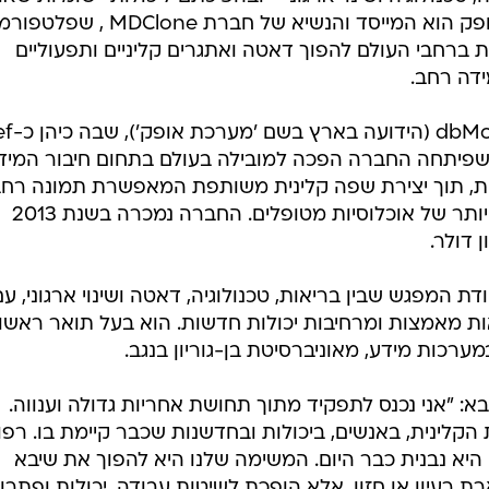
במערכות בריאות מובילות בעולם. אופק הוא המייסד והנשיא של חברת MDClone 
יאות ברחבי העולם להפוך דאטה ואתגרים קליניים ותפעוליים
ידה רחב.
קודם לכן ייסד אופק את 
In. הפלטפורמה שפיתחה החברה הפכה למובילה בעולם בתחום חיבור המי
נות, תוך יצירת שפה קלינית משותפת המאפשרת תמונה רח
ורציפה יותר של המטופל וניהול טוב יותר של אוכלוסיות מטופלים. החברה נמכרה בשנת 2013
ת המפגש שבין בריאות, טכנולוגיה, דאטה ושינוי ארגוני, עם
אות מאמצות ומרחיבות יכולות חדשות. הוא בעל תואר ראשון
רכות מידע, מאוניברסיטת בן-גוריון בנגב.
א: "אני נכנס לתפקיד מתוך תחושת אחריות גדולה וענווה.
ת הקלינית, באנשים, ביכולות ובחדשנות שכבר קיימת בו. רפ
יא נבנית כבר היום. המשימה שלנו היא להפוך את שיבא
רעיון או חזון, אלא הופכת לשיטות עבודה, יכולות ופתרונ