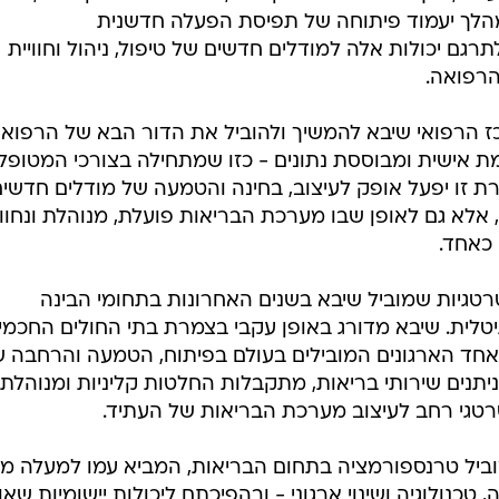
כולות AI. בליבת המהלך יעמוד פיתוחה של תפיסת הפעלה חדשנית
גם יכולות אלה למודלים חדשים של טיפול, ניהול וחוויית
רפואה.
ז הרפואי שיבא להמשיך ולהוביל את הדור הבא של הרפואה
ת אישית ומבוססת נתונים - כזו שמתחילה בצורכי המטופל
רת זו יפעל אופק לעיצוב, בחינה והטמעה של מודלים חדשי
 אלא גם לאופן שבו מערכת הבריאות פועלת, מנוהלת ונחווי
 כאחד.
טגיות שמוביל שיבא בשנים האחרונות בתחומי הבינה
טלית. שיבא מדורג באופן עקבי בצמרת בתי החולים החכמי
ג Newsweek, ונחשב לאחד הארגונים המובילים בעולם בפיתוח, הטמעה והרחבה 
ן שבו ניתנים שירותי בריאות, מתקבלות החלטות קליניות ומנוהלת
טגי רחב לעיצוב מערכת הבריאות של העתיד.
, טכנולוגיה ושינוי ארגוני - ובהפיכתם ליכולות יישומיות שאו