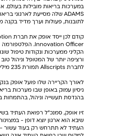
ADAMS שלה מסייעת לארגוני בר
לתובנות, פעולות וערך מדיד בקנה מ
novation Officer
הקליני ממערכות ונקודות טיפול שו
לחברת Allscripts תמורת 235 מיליון דולר.
לאורך הקריירה שלו פועל אופק בנקוד
ניסיון עמוק באופן שבו מערכות ברי
בהנדסת תעשייה וניהול, בהתמחות במע
זיו אופק, סמנכ"ל רפואת העתיד בשיב
שיבא הוא ארגון יוצא דופן - במצוינו
העתיד לא תתרחש רק בעוד עשור - ה
למקום שבו רפואת העתיד אינה נשארת 