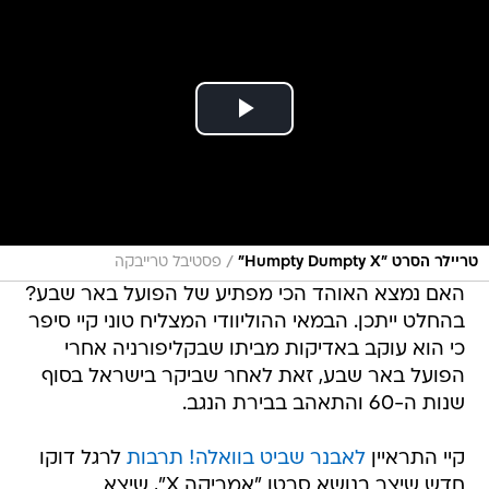
/
טריילר הסרט "Humpty Dumpty X"
פסטיבל טרייבקה
האם נמצא האוהד הכי מפתיע של הפועל באר שבע?
בהחלט ייתכן. הבמאי ההוליוודי המצליח טוני קיי סיפר
כי הוא עוקב באדיקות מביתו שבקליפורניה אחרי
הפועל באר שבע, זאת לאחר שביקר בישראל בסוף
שנות ה-60 והתאהב בבירת הנגב.
קיי התראיין
לאבנר שביט בוואלה! תרבות
לרגל דוקו
חדש שיצר בנושא סרטו "אמריקה X", שיצא