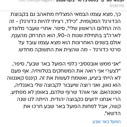
/
הבמאי טוני קיי בפסטיבל טרייבקה 2026
GettyImages, מנולי
פיג'טקיס
כך, מצא עצמו הבמאי המצליח מתאהב גם בקבוצת
הכדורגל המקומית. "כילד, רציתי להיות כדורגלן - זה
היה החלום הראשון שלי", סיפר. אחרי שעבר מלונדון
לארה"ב בתחילת שנות ה-90, הוא התרחק מהענף,
אולם בשנים האחרונות הוא מצא עצמו עובד על
סרטי כדורגל - מה שהצית את התשוקה מחדש.
"אני ממש אובססיבי כלפי הפועל באר שבע", סיפר,
"לצערי אני רואה את המשחקים בטלוויזיה. אף פעם
לא הייתי ביציע, ואשמח לעשות את זה. קינגס קאנגווה
הוא גאון, ואני רוצה שיעבור לקבוצה שלי באנגליה,
טוטנהאם. אני אוהד שרוף שלהם, באופן לא מפתיע.
הרי אנחנו ידועים כקבוצה יהודית. הייתה לנו שנה
קשה, אבל לפחות הפועל באר שבע חרכו את
הדשא".
הפועל באר שבע