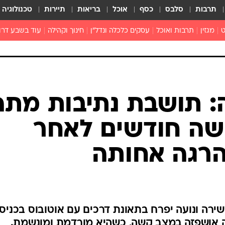
תרבות
סלבס
כסף
אוכל
בריאות
תיירות
טכנולוגיה
ט
מגזין
תרבות ואוכל
עסקים כלכלה ונדל"ן
חינוך וקהילה
עוד בשבע דרו
רכילות ולילה
טורים
: תושבת נתיבות מתה
שה חודשים לאחר
הרגה אחותה
ירה ונועה יפרח בתאונת דרכים עם אוטובוס בכניס
רה אושפזה במצב קשה, כשהיא מורדמת ומונשמת.