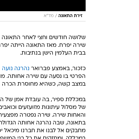
/
זירת התאונה
מד״א
שלושה חודשים וחצי לאחר התאונה ב
שירה יפרח. מאז התאונה הייתה יפר
בבית העלמין הישן בנתיבות.
כזכור, באמצע פברואר
נהרגה נועה 
הפרטי בו נסעה עם שירה אחותה. מות
במצב קשה, כשהיא מחוסרת הכרה עם
במכללת ספיר, בה עובדת אמן של האח
של מסלול עיתונות מזועזעים וכואב
והאחות שירה. שירה נפטרה מפצעיה
בתאונה, שבה נהרגה אחותה הגדולה
מחבקים אל לבנו את חברנו מיכאל יפ
במכללה, ומחזקים את כל בני המשפח