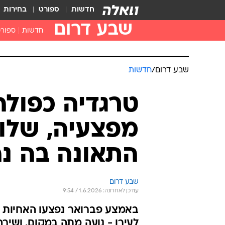
חדשות
ספורט
בחירות
שבע דרום
חדשות
ספור
שבע דרום
/
חדשות
טרגדיה כפולה
מפצעיה, שלו
התאונה בה נ
שבע דרום
עודכן לאחרונה: 1.6.2026 / 9:54
באמצע פברואר נפצעו האחיות ש
לעירן - נועה מתה במקום, ושי