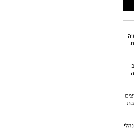
יה
ת
ב
ה
צים
בת
הלי