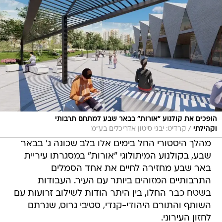
הופכים את קולנוע "אורות" בבאר שבע למתחם תרבותי
/
וקהילתי
קרדיט: יבגי סיטון אדריכלים בע"מ
מהלך היסטורי החל בימים אלו בלב שכונה ג' בבאר
שבע, בקולנוע המיתולוגי "אורות" במסגרתו עיריית
באר שבע מחזירה לחיים את אחד הסמלים
התרבותיים המזוהים ביותר עם העיר. העבודות
בשטח כבר החלו, בין היתר הודות לשילוב זרועות עם
השותף והתורם היהודי-קנדי, סטיבי גרוס, שנרתם
לחזון העירוני.