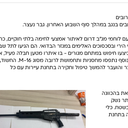
ובים
ים בנגב במהלך סוף השבוע האחרון. גבר נעצר.
ם לוחמי מג"ב דרום לאיתור אמצעי לחימה בלתי חוקיים, כ
ירי ובסכסוכים האלימים במגזר הבדואי. הם הגיעו לתל שב
יצעו חיפוש במתחם מגורים - בו איתרו מטען חבלה פעיל, 
טופל ונוטרל על ידי חבלן משטרה. בנוסף נתפסו מחסניות ותחמושת לרובה מסוג M-16. החשוד,
שנות ה-40 לחייו, נעצר והועבר להמשך טיפול וחקירה בתחנת עיירות עם כל
את בהכוונה
תר נשק
הוסלק בשטח. כלי
ה בתחנת