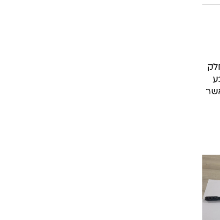
חלק
ע
אשר