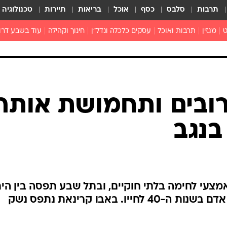
תרבות
סלבס
כסף
אוכל
בריאות
תיירות
טכנולוגיה
ט
מגזין
תרבות ואוכל
עסקים כלכלה ונדל"ן
חינוך וקהילה
עוד בשבע דרו
רכילות ולילה
טורים
ובים ותחמושת אותרו
בנגב
צעי לחימה בלתי חוקיים, ובתל שבע תפסה בין הי
מטען פעיל, ניטרלה אותו ועצרה אדם בשנות ה-40 לחייו. באבו קרינאת נתפס נשק