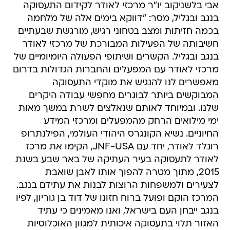
אבי בלשניקוב יו"ר מרכזי לאודר לקידום התעסוקה
בנגב ובגליל, מסר: "דווקא בימים אלה של מלחמה
בכמה חזיתות ומצב בטחוני רגיש, מורגשת שבעתיים
חשיבותה של הפעילות המבורכת של מרכזי לאודר
בנגב ובגליל. הקשרים ושיתופי הפעולה היומיומיים של
מרכזי לאודר עם המפעלים והחברות הגדולות בדרום
מאפשרים לנו להנגיש את מוקדי התעסוקה
המבוקשים ביותר לבוגרים מחפשי עבודה היקרים
שלנו. ובמיוחד לאותם שנאלצים לשרת במשך מאות
ימי מילואים הרחק מהמפעלים ומרכזי המידע
החיוניים. נשיא הקונגרס היהודי העולמי, הפילנתרופ
רונלד לאודר, יחד עם JNF-USA, הקימו את מרכז
לאודר לתעסוקה בעיר העתיקה של באר שבע בשנת
2015, מתוך מטרה להפוך אותו לאבן שואבת
לצעירים ולמשפחות הרוצות לבנות את עתידם בנגב.
המרכז הוקם ופועל ברוח חזונו של דוד בן גוריון, לפיו
בנגב ייבחן העם בישראל, ואנו מאמינים כי עתיד
האזור תלוי בתעסוקה איכותית למגוון האוכלוסיות