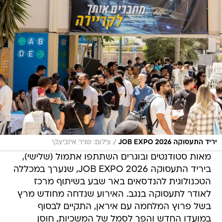
/
יריד התעסוקה JOB EXPO 2026
צילום: שניר איזביצקי
מאות סטודנטים ובוגרים השתתפו אתמול (שלישי),
ביריד התעסוקה JOB EXPO 2026, שנערך במכללה
הטכנולוגית להנדסאים באר שבע בשיתוף מרכז
לאודר לתעסוקה בנגב. האירוע שנדחה מחודש מרץ
בשל פרוץ המלחמה עם איראן, התקיים לבסוף
במועדו החדש והפך לסמל של המשכיות, חוסן