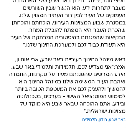
חפצי זוהר, ציינה: "חידון 'באר שבע שלי' הוא הרבה
מעבר לתחרות ידע, הוא הגשר שבין השורשים
העמוקים של העיר לבין דור העתיד המצוין שלנו.
במסגרת שבוע המצוינות העירוני, הוכחתם והוכחתן
שהכרת העבר היא המפתח להובלת המחר.
הבקיאות שהפגנתם בהיסטוריה המרתקת של העיר
היא תעודת כבוד לכם ולמערכת החינוך שלנו."
ראש מינהל החינוך בעיריית באר שבע, אבי אוחיון,
אמר:"אני מצדיע לכם, תלמידות ותלמידי באר שבע.
הידע המרשים שהפגנתם מעיד על סקרנות, התמדה
ואהבת העיר. המשימה שלנו במינהל החינוך היא
להמשיך ולהעניק לכם את המעטפת הטובה ביותר
למימוש הפוטנציאל האישי - בערכים, בטכנולוגיה
ובידע. אתם ההוכחה שבאר שבע היא מוקד של
מצוינות ישראלית."
באר שבע
חידון
תלמידים