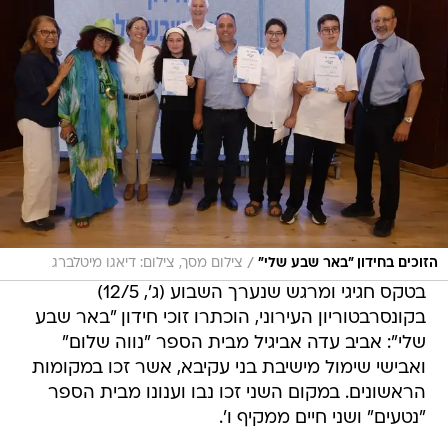
/
הזוכים בחידון "באר שבע שלי"
צילום מסך, צילום: דיאגו מיטלברג
בטקס חגיגי ומרגש שנערך השבוע (ג', 12/5)
בקונסרבטוריון העירוני, הוכתרו זוכי חידון "באר שבע
שלי": אביב עדה אביגיל מבית הספר "נווה שלום"
ואבישי שימול מישיבת בני עקיבא, אשר זכו במקומות
הראשונים. במקום השני זכו נבו וענונו מבית הספר
"נטעים" ושני חיים ממקיף ו'.