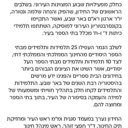
כחלק מפעילויות שבוע המצוינות העירוני. בשלבים
הראשונים של החידון, שהפיק והנחה שלמה ונטורה,
יו"ר ארגון רא"ם באר שבע, ואשר התקיימו
בקונסרבטוריון העירוני למוסיקה, השתתפו תלמידי
כיתות ד' ו-ח' מכלל בתי הספר בעיר.
לשלב הגמר העפילו 25 תלמידות ותלמידים מבתי
הספר היסודיים מהחינוך הממלכתי והממלכתי דתי,
לצד 10 תלמידות ותלמידים מבתי הספר העל
יסודיים, אשר השיגו את הציונים הגבוהים ביותר
בחידונים הבית ספריים והפגינו ידע מרשים
בהיסטוריה רבת השנים של באר שבע. התלמידות
והתלמידים לקחו חלק בתהליך חווייתי ומשמעותי של
למידה והעמקה בסיפורה של העיר, בתוך בתי הספר
ומחוצה להם.
החידון נערך במעמד סגנית ומ"מ ראש העיר ומחזיקת
תיק החינוך, ד"ר חפצי זוהר, ראש מינהל חינוך