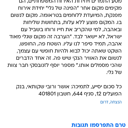
מטע התמרים ויחידות האירוח המשפחתיים, הם
מקימים מקום אחר "הפינה של גלי" יחידת אירוח
מפנקת, המיועדת ללוחמים בטראומה. מקום לנשום
בו. המקום מוצע ללא עלות, בתחושת שליחות
ובאהבה, למי שהקריב את חייו ורוחו בשביל עם
ישראל, לא יישאר לבד. "הערבה זה מקום שגלי מאוד
אהבה, תמיד סיפר לנו עליו. השטח פה, החופש,
השקט שאתה יכול לבוא ולהיות חופשי עם עצמך,
לנשום את האוויר הנקי שיש פה. זה אחד הדברים
שהכי מסמלים אותו." מספר יוסף לזנובסקי חבר צוות
של גלי.
כל סכום יסייע, לתמיכה: אושר ורובי שקותאי, בנק
הפועלים 12, סניף 644, חשבון 401801
הנצחה
דרום
טרם התפרסמו תגובות