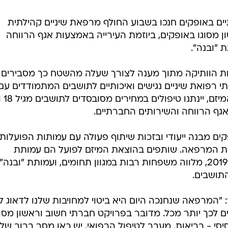
ם באופקים חנכו בשבוע החולף מרפאת שיניים קהילתית
מסוגו באופקים, ביוזמת העירייה באמצעות אגף הרווחה
 "ובנה".
ות הוותיקה מתוך מענה לצורך שעלה מהשטח כך מסבירים
י רפואת שיניים נגישים ואיכותיים לתושבים המתמודדים עם
קשיים כלכליים וחברתי
ים מבנה ייעודי ובזכות שיתוף פעולה עם עמותות הפועלות
 המרפאה. שותפים בהוצאת המיזם לפועל הם עמותת
"קלירגיבינג", הפועלת באופקים מאז 2019, מלווה משפחות רבות במגוון תחומים, ועמותת "ובנה"
תושבים.
: "המרפאה שנחנכה היום היא ביטוי למחויבות שלנו לדאוג ל
ם לכך יותר מכל. מדובר בפרויקט חברתי חשוב וראשון מסוג
יסי - בריאות. מעבר לטיפול הרפואי, יש כאן מסר ברור של