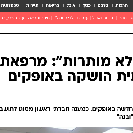
תרבות
סלבס
כסף
אוכל
בריאות
תיירות
טכנולוגיה
ט
מגזין
תרבות ואוכל
עסקים כלכלה ונדל"ן
חינוך וקהילה
עוד בשבע דרו
רכילות ולילה
טורים
לא מותרות": מרפאת
ית הושקה באופקים
חדשה באופקים, כמענה חברתי ראשון מסוגו לתושב
ובנה"