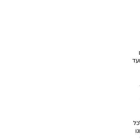
ים. במסגרת המיזם, יינתנו טיפולים במחירים מסובסדים לתושבים מגיל 18 ועד
כל
ו