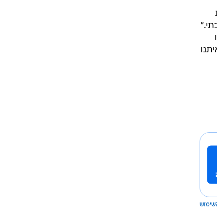
י."
תנו
שימוש