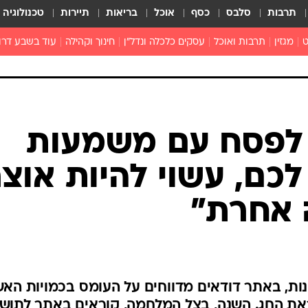
תרבות
סלבס
כסף
אוכל
בריאות
תיירות
טכנולוגיה
ט
מגזין
תרבות ואוכל
עסקים כלכלה ונדל"ן
חינוך וקהילה
עוד בשבע דרו
רכילות ולילה
טורים
לפסח עם משמעות
כם, עשוי להיות אוצ
 אחרת"
נות, באתר דודאים מדווחים על העומס בכמויות הא
את החג. השנה, בצל המלחמה, קוראים באתר לתושב