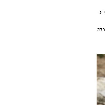
ע,
הלת