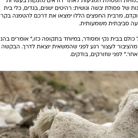
כמויות הפסולת המגיעות לאתר דודאים מזנקות בעשרות
 של פסולת יבשה וגושית: רהיטים ישנים, בגדים, כלי בית
מוקדם, מרבית החפצים הללו ימצאו את דרכם להטמנה בקרק
יעה סביבתית משמעותית.
 כולם בבית נקי ומסודר, במיוחד בתקופה כזו," אומרים בהנ
מהציבור לעצור רגע לפני שהמשאית יוצאת לדרך. הבקשה
ר." לפני שזורקים, בודקים.