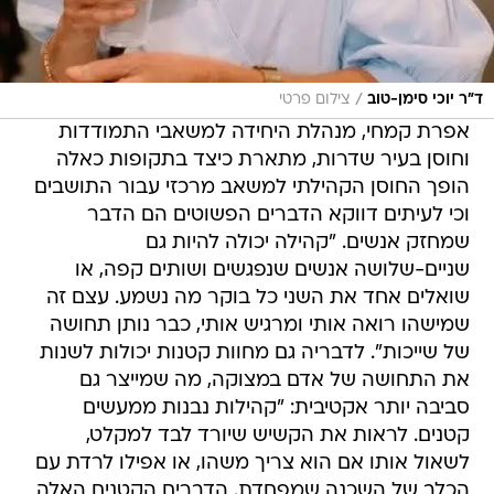
/
ד"ר יוכי סימן-טוב
צילום פרטי
אפרת קמחי, מנהלת היחידה למשאבי התמודדות
וחוסן בעיר שדרות, מתארת כיצד בתקופות כאלה
הופך החוסן הקהילתי למשאב מרכזי עבור התושבים
וכי לעיתים דווקא הדברים הפשוטים הם הדבר
שמחזק אנשים. "קהילה יכולה להיות גם
שניים-שלושה אנשים שנפגשים ושותים קפה, או
שואלים אחד את השני כל בוקר מה נשמע. עצם זה
שמישהו רואה אותי ומרגיש אותי, כבר נותן תחושה
של שייכות". לדבריה גם מחוות קטנות יכולות לשנות
את התחושה של אדם במצוקה, מה שמייצר גם
סביבה יותר אקטיבית: "קהילות נבנות ממעשים
קטנים. לראות את הקשיש שיורד לבד למקלט,
לשאול אותו אם הוא צריך משהו, או אפילו לרדת עם
הכלב של השכנה שמפחדת. הדברים הקטנים האלה