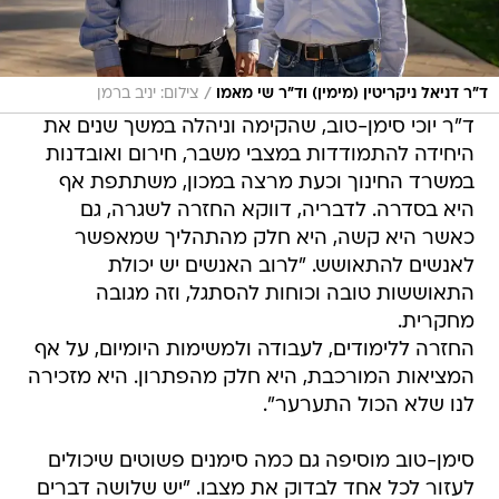
/
ד"ר דניאל ניקריטין (מימין) וד"ר שי מאמו
צילום: יניב ברמן
ד"ר יוכי סימן-טוב, שהקימה וניהלה במשך שנים את
היחידה להתמודדות במצבי משבר, חירום ואובדנות
במשרד החינוך וכעת מרצה במכון, משתתפת אף
היא בסדרה. לדבריה, דווקא החזרה לשגרה, גם
כאשר היא קשה, היא חלק מהתהליך שמאפשר
לאנשים להתאושש. "לרוב האנשים יש יכולת
התאוששות טובה וכוחות להסתגל, וזה מגובה
מחקרית.
החזרה ללימודים, לעבודה ולמשימות היומיום, על אף
המציאות המורכבת, היא חלק מהפתרון. היא מזכירה
לנו שלא הכול התערער".
סימן-טוב מוסיפה גם כמה סימנים פשוטים שיכולים
לעזור לכל אחד לבדוק את מצבו. "יש שלושה דברים