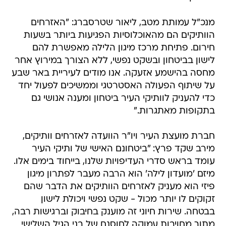
​מנכ"ל עמותת מטב, ליאור שטרסברג: "האזרחים
הוותיקים הם מהאוכלוסיות הפגיעות ביותר בשעות
חירום. פתיחת מרכז מיגון הלילה מאפשרת להם
לישון בביטחון ובשקט נפשי, ללא הצורך במירוץ אחר
מחסה בהישמע אזעקה. אנו מודים לעיריית באר שבע
על שיתוף הפעולה האסטרטגי וממשיכים לפעול יחד
כדי להעניק לוותיקי העיר ביטחון ומענה אנושי גם
בתקופות מאתגרות."
חברת מועצת העיר ויו"ר הוועדה לאזרחים וותיקים,
מירב שקד פרץ: "ביטחונם האישי של ותיקי העיר
עומד בראש סדרי העדיפויות שלנו, בייחוד בימים אלו.
מיזם 'מועדון לילה' הוא הרבה מעבר לפתרון מיגון
פיזי הוא מעניק לאזרחים הוותיקים את הדבר שהם
זקוקים לו יותר מכול - שקט נפשי ויכולת לישון
בבטחה. שירות חיוני זה מוענק בחיבוק וברגישות רבה,
מתוך מחויבות עמוקה לחוסנם של בני הגיל השלישי