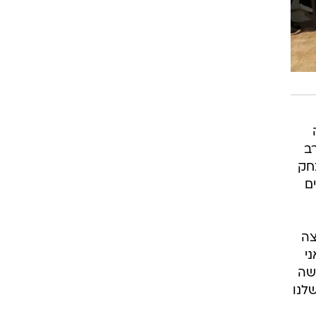
ב
חק
ם
צה
י
שה
לנו