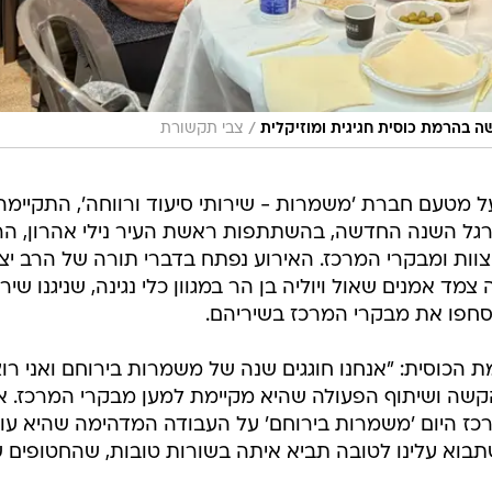
/
 בהרמת כוסית חגיגית ומוזיקלית
צבי תקשורת
ל מטעם חברת 'משמרות - שירותי סיעוד ורווחה', התקיימה
רגל השנה החדשה, בהשתתפות ראשת העיר נילי אהרון, הר
צוות ומבקרי המרכז. האירוע נפתח בדברי תורה של הרב יצ
מד אמנים שאול ויוליה בן הר במגוון כלי נגינה, שניגנו שירי
חפו את מבקרי המרכז בשיריהם.
הכוסית: "אנחנו חוגגים שנה של משמרות בירוחם ואני רו
הקשה ושיתוף הפעולה שהיא מקיימת למען מבקרי המרכז. אנ
רכז היום 'משמרות בירוחם' על העבודה המדהימה שהיא עו
תבוא עלינו לטובה תביא איתה בשורות טובות, שהחטופים ש