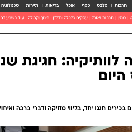
תרבות
סלבס
כסף
אוכל
בריאות
תיירות
טכנולוגיה
ט
מגזין
תרבות ואוכל
עסקים כלכלה ונדל"ן
חינוך וקהילה
עוד בשבע דרו
רכילות ולילה
טורים
 לוותיקיה: חגיגת שנ
היום
 בכירים חגגו יחד, בליווי מוזיקה ודברי ברכה ואיחול