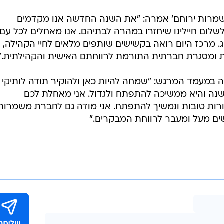
משמרות ירוחם' אמרה: "את השנה החדשה אנו מקדמים
לום חיילינו שיחזרו במהרה לבתיהם. אנו מאחלים לכל עם
ג. מרכז היום רואה בקשישים שותפים מלאים לחיי הקהילה,
נות ומסגרת חברתית התורמת לרווחתם האישית והקהילתית."
רה במעמד המרגש: "שמחה להיות כאן ולהוקיר תודה לותיקי
קימי ירוחם. השנה העיר חוגגת 75 שנה והיא ממשיכה להתפתח ולגדול. אני מאחלת לכם
רות טובות ונמשיך להתפתח. אני מודה גם לחברת משמרות
שים מעל ומעבר לרווחת המבקרים."