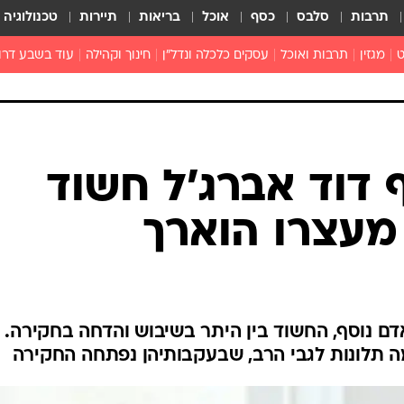
תרבות
סלבס
כסף
אוכל
בריאות
תיירות
טכנולוגיה
ט
מגזין
תרבות ואוכל
עסקים כלכלה ונדל"ן
חינוך וקהילה
עוד בשבע דרו
רכילות ולילה
טורים
ף דוד אברג'ל חשוד
 מעצרו הוארך
ם נוסף, החשוד בין היתר בשיבוש והדחה בחקירה.
 תלונות לגבי הרב, שבעקבותיהן נפתחה החקירה