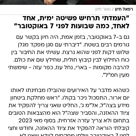
/
רפאל חיון
נאור חיון
"העמדתי תרחיש פשיטה ימית, אחד
לאחד, כמה שבועות לפני 7 באוקטובר"
גם ב-7 באוקטובר, בזמן אמת, היה חיון בקשר עם
גורמים רבים בשטח. "דיברתי עם סגן מפקד מגלן
שלוש דקות לפני שהוא נרצח. עשיתי את החיבור בין
כוח החילוץ לבין קיבוץ חולית, שחילץ שם את כולם.
להרבה מקומות - בארי, נחל עוז, כפר עזה - שימשתי
מעין חמ"ל".
כשהוא מדבר על האירועים שהובילו מבחינתו לאותו
יום ארור, התסכול ניכר בקולו. "ראש מחלקת ביטחון
מידע בצה"ל, אל"מ ג', החליט שאני צריך להפקיד את
ציוד ההאזנה, והסביר שצה"ל הוא מהצבאות הטובים
בתחום ולא צריך עזרה אזרחית. בסוף מאי 2023
קיבלתי הוראה להפקיד את ציוד ההאזנה, וחודש וחצי