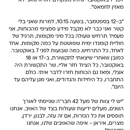
לפני 7 באוקטובר שלחו מפקחים לוודא שאני לא
מאזין לחמאס".
"ב-12 בספטמבר, בשעה 10:15, למרות שאני בלי
קשר ואני כבר לא מקבל מידע ספציפי מהכוחות, אני
מעמיד תרחיש שעולה בכל מיני מקומות, תרגיל של
חוליית קומנדו ימית שפושטת על כמה מקומות. אחד
לאחד, כל התרחיש, כמה שבועות לפני 7 באוקטובר.
כמובן שאחרי שיצאתי לתקשורת, ב-17 או 18
באוקטובר, כל הציוד חזר אליי, שר התקשורת היה
אצלי, ומאז גם הכוחות חזרו לדבר איתי. כולם
התחברו, כל היחידות והגדודים, ואני מגן עליהם עד
היום".
"יש לי צוות של מעל 42 חבר'ה שגייסתי לאורך
השנים, מעלים ידיעות שעולות בצד של האויב. אנחנו
תופסים את כל הגזרות, אם זה עזה, לבנון, ירדן,
מצרים, איראן - איפה שהאויבים שלנו, אנחנו