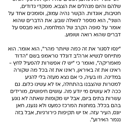
שלהם והיום מנהלים את הצבא. מפקדי גדודים,
חטיבות, אוגדות. הקשר נהיה עמוק, וסומכים אחד על
השני", הוא מספר לוואלה שבע. את הדברים שהוא
אומר על סופה הקרב של המלחמה, הוא מבסס על
דברים שהוא רואה ושומע.
"ינסו לסגור את זה כמה שיותר מהר", הוא אומר. הוא
מתייחס לנשיא ארה"ב דונלד טראמפ בשם "הדוד
מאמריקה", ואומר כי "יש לו אפשרות להפעיל לחץ -
ראינו את זה באיראן, ראינו את זה בכל מה שקורה
במדינה. וזו בעיה, כי אם נצא מעזה בלי להגיע
למטרות שהצבנו בהתחלה, אז לא עשינו כלום. גם
ככה לא עושים מי יודע מה. עושים חיפושים, מורידים
עשרות בתים ביום, אבל יש מקומות שאתה לא נוגע
בהם בכלל. במחנות המרכז כמעט ולא נגענו, חאן
יונס, העיר עזה. אז יש תקיפות כירורגיות, אבל בזה
נגמר האירוע".