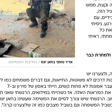
נה וקצת, ממש
יל הזה,
דיים, עם
גע. ניסיתי
את כל
חתי, ראיתי
 ולמחרת כבר
/
אדיר נחמני בחאן יונס
באדיבות המצולמים
 ולצערנו יש
ת דרכים לא פשוטות, החייאות, וגם דברים משמחים כמו לי
זה לא משהו חדש או מרגש, חוויתי בעבר אסונות לא פחות קשים, הייתי באסון של מירון וב-7
את המראות האלה. אז כשהייתי במילואים, הרגשתי שאני חי
ב. הרגשתי שיש צורך לסיים את המשימה שעשינו בחאן יונס
בשביל המשפחה וגם בשביל מצבים כמו זה שלצערנו קרה".