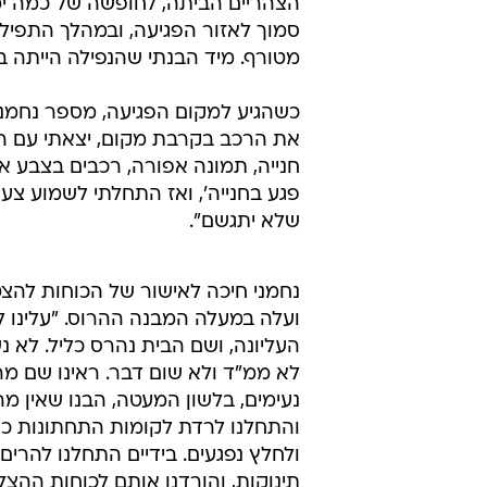
הצהריים הביתה, לחופשה של כמה ימ
סמוך לאזור הפגיעה, ובמהלך התפיל
מטורף. מיד הבנתי שהנפילה הייתה ב
כשהגיע למקום הפגיעה, מספר נחמני
את הרכב בקרבת מקום, יצאתי עם הצ
חנייה, תמונה אפורה, רכבים בצבע א
פגע בחנייה', ואז התחלתי לשמוע צ
שלא יתגשם".
נחמני חיכה לאישור של הכוחות להצ
ועלה במעלה המבנה ההרוס. "עלינו 
העליונה, ושם הבית נהרס כליל. לא נ
לא ממ"ד ולא שום דבר. ראינו שם מ
נעימים, בלשון המעטה, הבנו שאין מ
והתחלנו לרדת לקומות התחתונות כד
ולחלץ נפגעים. בידיים התחלנו להרים 
תינוקות, והורדנו אותם לכוחות ההצל