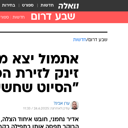
חדשות
ספורט
בחירות
שבע דרום
חדשות
ספור
שבע דרום
/
חדשות
אתמול יצא מח
זינק לזירת ה
"הסיוט שחשש
ערן אביגל
עודכן לאחרונה: 24.6.2025 / 11:33
אדיר נחמני, חובש איחוד הצלה,
הבוקר תפסה אותו בתפילה בקרבת