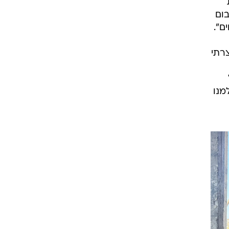
ום
ם".
רתי
מנו