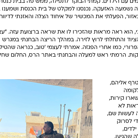
ים עם הילדים. קמתי הבוקר לתפילה, ממש פה בבית כנסת
ה נשמעה האזעקה. נכנסנו למקלט של בית הכנסת ושמענו ב
אזור, הפעלתי את המכשיר של איחוד הצלה והאזנתי לדיווחי
, הוא ראה מראות שהזכירו לו את שראה ברצועת עזה. "עצ
יוד והתחלתי לרוץ לזירה. במהלך הריצה הבחנתי במגרש
פרורי, כמו אחרי הפגזה. אמרתי לעצמי 'טוב, כנראה שהטיל
עקות. הרמתי ראש למעלה והבחנתי באתר הרס, החלום שחל
טרף אליהם,
לקומה
שארו קירות,
ראות לא
ה לעשות שם,
י לסרוק
ילדים,
ה שהגיעו.