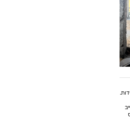
דות.
יב