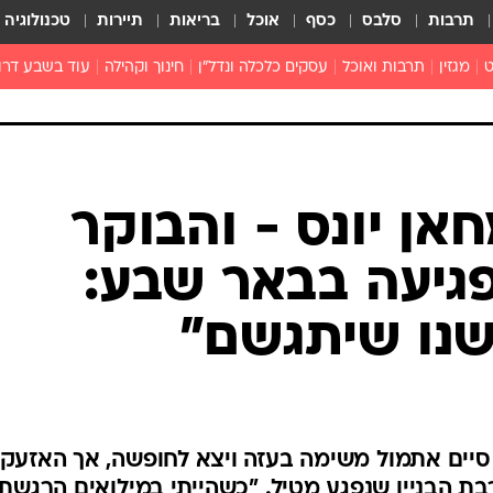
תרבות
סלבס
כסף
אוכל
בריאות
תיירות
טכנולוגיה
ט
מגזין
תרבות ואוכל
עסקים כלכלה ונדל"ן
חינוך וקהילה
עוד בשבע דרו
רכילות ולילה
טורים
אן יונס - והבוקר
פגיעה בבאר שבע:
נו שיתגשם"
 סיים אתמול משימה בעזה ויצא לחופשה, אך האזעק
 הבניין שנפגע מטיל. "כשהייתי במילואים הרגשתי