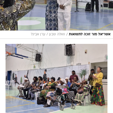
/
אשריאל מור זוכה לתשואות
וואלה שבע / ערן אביגל