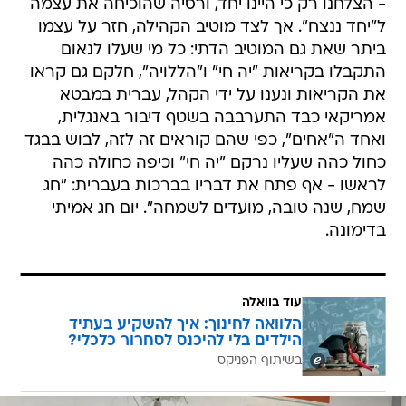
- הצלחנו רק כי היינו יחד, ורסיה שהוכיחה את עצמה
ל"יחד ננצח". אך לצד מוטיב הקהילה, חזר על עצמו
ביתר שאת גם המוטיב הדתי: כל מי שעלו לנאום
התקבלו בקריאות "יה חי" ו"הללויה", חלקם גם קראו
את הקריאות ונענו על ידי הקהל, עברית במבטא
אמריקאי כבד התערבבה בשטף דיבור באנגלית,
ואחד ה"אחים", כפי שהם קוראים זה לזה, לבוש בבגד
כחול כהה שעליו נרקם "יה חי" וכיפה כחולה כהה
לראשו - אף פתח את דבריו בברכות בעברית: "חג
שמח, שנה טובה, מועדים לשמחה". יום חג אמיתי
בדימונה.
עוד בוואלה
הלוואה לחינוך: איך להשקיע בעתיד
הילדים בלי להיכנס לסחרור כלכלי?
בשיתוף הפניקס