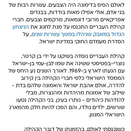
לאולם הפיס בדימונה היה הצבעים. עשרות רבות של
בני אדם, אולי אפילו מאות בודדות, בבגדים
אפריקאיים מרובי דוגמאות, מרקמים וצבעים. חברי
קהילת העבריים התכנסו על מנת לחגוג את
הניצחון
הגדול במאבק שניהלו במשך עשרות שנים
, על
הסדרת מעמדם החוקי במדינת ישראל.
קהילת העבריים נוסדה בשיקגו על ידי בן קרטר,
נוצרי-בפטיסטי ששינה את שמו לבן-עמי בן-ישראל
עם הגעתו לארץ ב-1969. לאורך השנים נע היחס של
הממסד הישראלי כלפי חברי הקהילה בין קירוב
להדרה, אולם אהבת ישראל והאמונה שלהם בדת -
שילוב של אמונות מהיהדות ומהנצרות, מבלי
להזדהות כיהודים - נותרו בעינן. בני הקהילה נטעו
שורשים, ילדים נולדו, והם הפכו להיות חלק מהמארג
הישראלי המגוון.
כשנכנסתי לאולם, בהזמנתו של דובר הקהילה