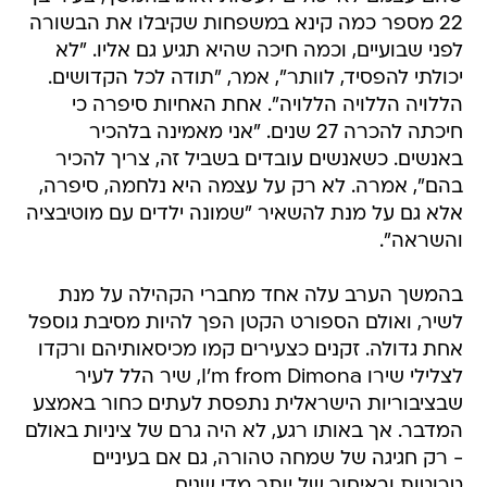
22 מספר כמה קינא במשפחות שקיבלו את הבשורה
לפני שבועיים, וכמה חיכה שהיא תגיע גם אליו. "לא
יכולתי להפסיד, לוותר", אמר, "תודה לכל הקדושים.
הללויה הללויה הללויה". אחת האחיות סיפרה כי
חיכתה להכרה 27 שנים. "אני מאמינה בלהכיר
באנשים. כשאנשים עובדים בשביל זה, צריך להכיר
בהם", אמרה. לא רק על עצמה היא נלחמה, סיפרה,
אלא גם על מנת להשאיר "שמונה ילדים עם מוטיבציה
והשראה".
בהמשך הערב עלה אחד מחברי הקהילה על מנת
לשיר, ואולם הספורט הקטן הפך להיות מסיבת גוספל
אחת גדולה. זקנים כצעירים קמו מכיסאותיהם ורקדו
לצלילי שירו I'm from Dimona, שיר הלל לעיר
שבציבוריות הישראלית נתפסת לעתים כחור באמצע
המדבר. אך באותו רגע, לא היה גרם של ציניות באולם
- רק חגיגה של שמחה טהורה, גם אם בעיניים
טרוטות ובאיחור של יותר מדי שנים.