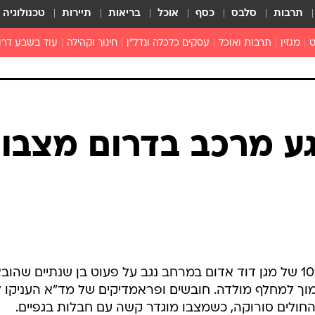
תרבות
סלבס
כסף
אוכל
בריאות
תיירות
טכנולוגיה
ט
מגזין
תרבות ואוכל
עסקים כלכלה ונדל"ן
חינוך וקהילה
עוד בשבע דרו
רכילות ולילה
טורים
גע מרכב בדרום מצבו
לפני זמן קצר, התקבל דיווח במוקד 101 של מגן דוד אדום במרחב נגב על פעוט בן שנתיים שהוב
רה עם צוותי מד"א בכביש 31 סמוך למחלף מולדה. חובשים ופראמדיקים של מד"א העניקו 
ת החולים סורוקה, כשמצבו מוגדר קשה עם חבלות בגפיים.