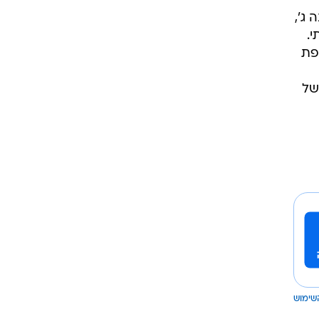
ג',
י.
פת
של
שימוש