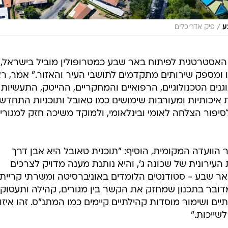
/
ע
פיק אדריכלים
 האסטרטגית לפיתוח באר שבע כמטרופולין מוביל בישראל,
יו ומספק שירותים מתקדמים לתושבי העיר והאזור." אמר, ר
גנים הטכנולוגיים, הרפואיים והמחקריים, ההייטק, התעשיות
ת איכותיות ומעורבות שימושים כמו טאובל ותוכניות התחדש
לסיפור הצלחה לאומי ובינלאומי, ולמוקד משיכה חזק למגורים
ר הוועדה המקומית, הוסיף: "תוכנית טאובל היא אבן דרך
ירונית של שכונה ג', והיא נותנת מענה מדויק לצרכים
ר שבע - סטודנטים הלומדים באוניברסיטה ומשרתי קריית
דובר בתכנון שמחזק את הקשר בין מגורים, קהילה ותעסוקה
יים ושימור מוסדות קהילתיים קיימים כמו המתנ"ס. זהו איזון
לשייכות."