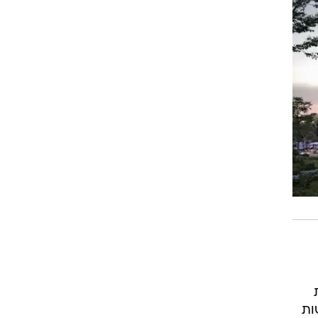
4 יחידות
ות