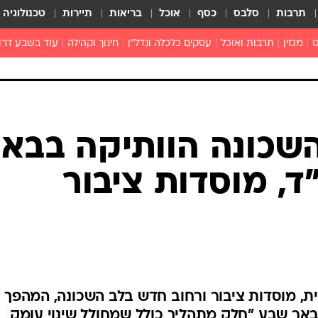
תרבות
סלבס
כסף
אוכל
בריאות
תיירות
טכנולוגיה
ט
מגזין
תרבות ואוכל
עסקים כלכלה ונדל"ן
חינוך וקהילה
עוד בשבע דרו
רכילות ולילה
טורים
שכונה הוותיקה בבאר
450 יח"ד, מוסדות ציבור
רית, מוסדות ציבור ורחוב חדש בלב השכונה, המהפך
באר שבע "חלק מתהליך כולל שמחולל שינוי עומק