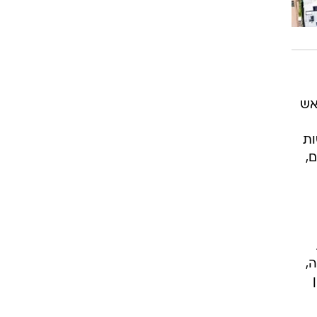
אש
ות
,
,