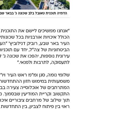
הדמיה תוכנית טאובל בלב שכונה ג' בבאר שב
"אנחנו ממשיכים ליישם את התוכנית
הכולל איכויות אורבניות בכל שכונות
העיר באר שבע, רוביק דנילוביץ' "העו
הביטחוניות של צה"ל, יחד עם תוכניו
עירונית נוספות, יהפכו את שכונה ג' 
לתעסוקה, לתרבות ולפנאי."
שלומי נומה, סגן ומ"מ ראש העיר ויו"
משמעותית במימוש חזון ההתחדשות הע
המתרחבים של אוכלוסייה צעירה בבא
התקשוב וקריית המודיעין שבסמוך. מ
תוך שילוב של מרחבים ציבוריים איכות
ראוי בין פיתוח לצביון, בין התחדשות 