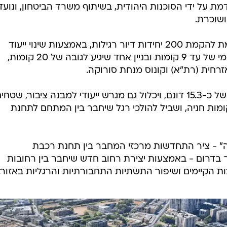
ת על ידי הסוכנות היהודית, בשיתוף משרד הביטחון, ונועד
ושוכרת.
נציין כי תוכנית זו מבטלת תוכנית קיימת להקמת 200 יחידות דיור רגילות, באמצעות שינוי ייעוד
הקרקע ל"דיור מיוחד", עם בינוי מרקמי של עד 9 קומות ובניין אחד שיגיע לגובה של 20 קומות,
חית (רת"א) וקונוס מנחת סורוקה.
כמו כן, הפרויקט יוקם על שטח כולל של כ-15.3 דונם, ויכלול גם מגרש ייעודי למבנה ציבור, שטח
ם, חניון תת-קרקעי עם 267 מקומות חניה, ושביל להולכי רגל שיחבר בין המתחם לתחנת
" - ציר התחדשות מרכזי המחבר בין תחנת רכבת
 בדרום - באמצעות יצירת רחוב חדש שיחבר בין רחובות
ות הקיימים ושיפור התשתיות התחבורתיות והרגליות באזור.