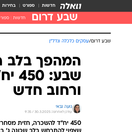
חדשות
ספורט
בחירות
שבע דרום
חדשות
ספור
שבע דרום
/
עסקים כלכלה ונדל"ן
המהפך בלב ה
שבע: 
ורחוב חדש
נועה גבאי
עודכן לאחרונה: 30.3.2025 / 9:35
450 יח"ד להשכרה, חזית מסח
שצפוי להתרחש בלב שכונה ג' ב