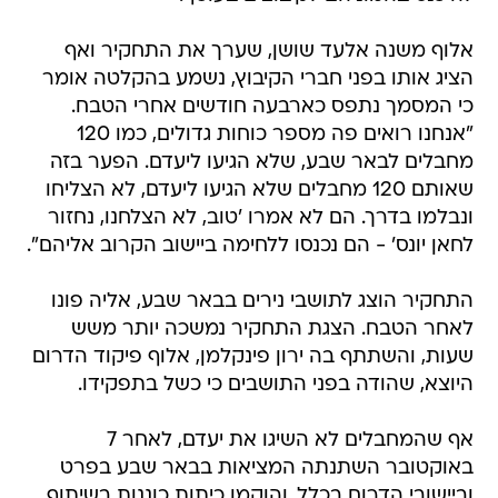
אלוף משנה אלעד שושן, שערך את התחקיר ואף
הציג אותו בפני חברי הקיבוץ, נשמע בהקלטה אומר
כי המסמך נתפס כארבעה חודשים אחרי הטבח.
"אנחנו רואים פה מספר כוחות גדולים, כמו 120
מחבלים לבאר שבע, שלא הגיעו ליעדם. הפער בזה
שאותם 120 מחבלים שלא הגיעו ליעדם, לא הצליחו
ונבלמו בדרך. הם לא אמרו 'טוב, לא הצלחנו, נחזור
לחאן יונס' - הם נכנסו ללחימה ביישוב הקרוב אליהם".
התחקיר הוצג לתושבי נירים בבאר שבע, אליה פונו
לאחר הטבח. הצגת התחקיר נמשכה יותר משש
שעות, והשתתף בה ירון פינקלמן, אלוף פיקוד הדרום
היוצא, שהודה בפני התושבים כי כשל בתפקידו.
אף שהמחבלים לא השיגו את יעדם, לאחר 7
באוקטובר השתנתה המציאות בבאר שבע בפרט
וביישובי הדרום בכלל, והוקמו כיתות כוננות בשיתוף