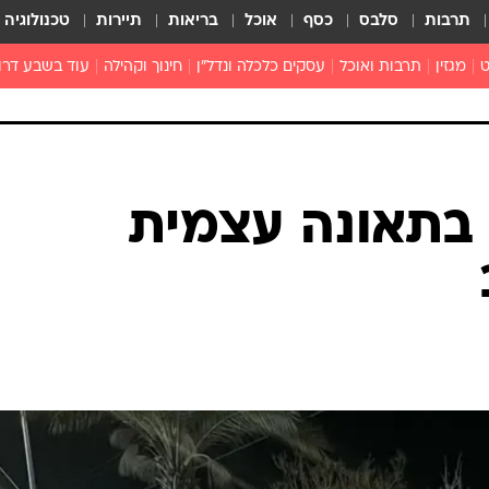
תרבות
סלבס
כסף
אוכל
בריאות
תיירות
טכנולוגיה
ט
מגזין
תרבות ואוכל
עסקים כלכלה ונדל"ן
חינוך וקהילה
עוד בשבע דרו
רכילות ולילה
טורים
געה בתאונה עצמית