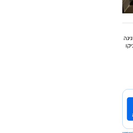
יגה
 העניקו