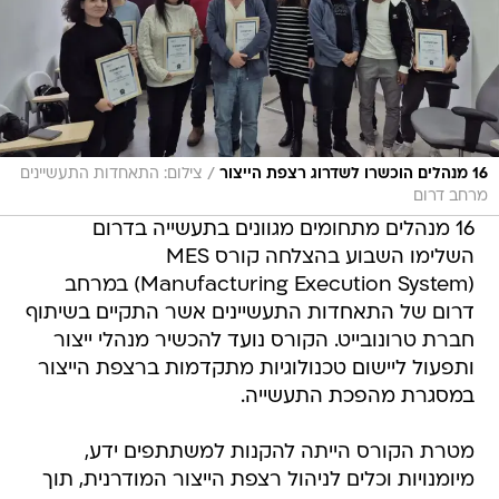
/
16 מנהלים הוכשרו לשדרוג רצפת הייצור
צילום: התאחדות התעשיינים
מרחב דרום
16 מנהלים מתחומים מגוונים בתעשייה בדרום
השלימו השבוע בהצלחה קורס MES
(Manufacturing Execution System) במרחב
דרום של התאחדות התעשיינים אשר התקיים בשיתוף
חברת טרונובייט. הקורס נועד להכשיר מנהלי ייצור
ותפעול ליישום טכנולוגיות מתקדמות ברצפת הייצור
במסגרת מהפכת התעשייה.
מטרת הקורס הייתה להקנות למשתתפים ידע,
מיומנויות וכלים לניהול רצפת הייצור המודרנית, תוך