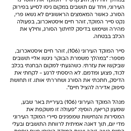
במהלך החילוץ, הזעיקו סיירי המוקד את הווטרינר
העירוני, ויחד עם תושבים במקום ניסו לסייע בפירוק
הסורג. כאשר המאמצים הראשוניים לא נשאו פרי,
נקט סייר המוקד, זוהר חיים איסטאכרוב, בפעולה
מהירה ושימוש בדיסק לחיתוך הסורג, וחילץ את
הכלב בבטחה.
סייר המוקד העירוני (106), זוהר חיים איסטאכרוב,
מספר: "במהלך משמרת הבוקר ניגשו אליי תושבים
שביקשו את עזרתי. כשהגעתי למקום הבחנתי בכלב
לכוד, פצוע ומדמם. לא היססתי לרגע - לקחתי את
הדיסק, חתכתי את הסורג ושחררתי אותו. זו תחושת
סיפוק אדירה להציל חיים".
מנהל המוקד העירוני (106) בעיריית באר שבע,
שמעון קריאף, הוסיף: "פעולה זו משקפת את
המסירות והנחישות שמפגינים סיירי המוקד העירוני
מדי יום, תוך דאגה אמיתית לרווחת התושבים ובעלי