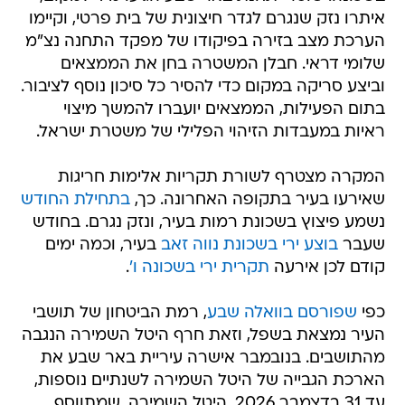
איתרו נזק שנגרם לגדר חיצונית של בית פרטי, וקיימו
הערכת מצב בזירה בפיקודו של מפקד התחנה נצ"מ
שלומי דראי. חבלן המשטרה בחן את הממצאים
וביצע סריקה במקום כדי להסיר כל סיכון נוסף לציבור.
בתום הפעילות, הממצאים יועברו להמשך מיצוי
ראיות במעבדות הזיהוי הפלילי של משטרת ישראל.
המקרה מצטרף לשורת תקריות אלימות חריגות
שאירעו בעיר בתקופה האחרונה. כך,
בתחילת החודש
נשמע פיצוץ בשכונת רמות בעיר, ונזק נגרם. בחודש
שעבר
בוצע ירי בשכונת נווה זאב
בעיר, וכמה ימים
קודם לכן אירעה
תקרית ירי בשכונה ו'
.
כפי
שפורסם בוואלה שבע
, רמת הביטחון של תושבי
העיר נמצאת בשפל, וזאת חרף היטל השמירה הנגבה
מהתושבים. בנובמבר אישרה עיריית באר שבע את
הארכת הגבייה של היטל השמירה לשנתיים נוספות,
עד 31 בדצמבר 2026. היטל השמירה, שמתווסף