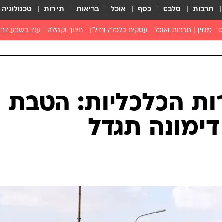
תרבות
סלבס
כסף
אוכל
בריאות
תיירות
טכנולוגיה
ט
מגזין
תרבות ואוכל
עסקים כלכלה ונדל"ן
חינוך וקהילה
עוד בשבע דרו
רכילות ולילה
טורים
ות הכלכליות: הטבת
ימונה תגדל