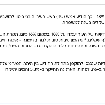
הטבת המס לתושבי דימונה תגדל ל-18% - כך הודיע אמש (שני) ראש העירייה בני ביטון לתושבי
 שקלים בשנה למשפחה.
לפי ראש העיר, נקודות זיכוי המס החדשות של העיר יעמדו על 18%, במקום 16% כי
 מ-207 אלף שקלים ל-245 אלף שקלים. "יש המון סיבות טובות לגור בדימונה - איכות חיים
 בר השגה והתפתחות בלתי פוסקת וגם - הטבות המס", כתב
ות שנכנסו לתוקפן בתחילת החודש. בין היתר, המע"מ עלה
מ-17% ל-18%, החשמל צפוי להתייקר ב-3% לפחות, הארנונה תתייקר ב-5.3% והמים יתייקרו