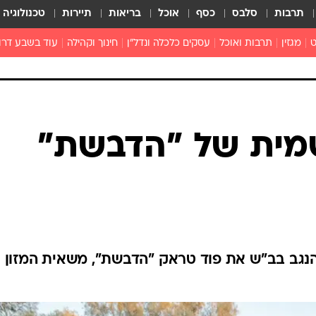
תרבות
סלבס
כסף
אוכל
בריאות
תיירות
טכנולוגיה
ט
מגזין
תרבות ואוכל
עסקים כלכלה ונדל"ן
חינוך וקהילה
עוד בשבע דרו
רכילות ולילה
טורים
מית של "הדבשת"
נגב בב"ש את פוד טראק "הדבשת", משאית המזון