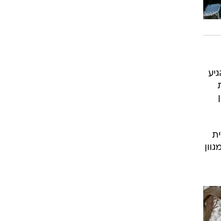
יע
ית
וון