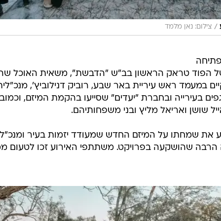
/
צילום: נאן מלמד
פתיחה
 הפוד טראק הראשון בב"ש "הדבשת", משאית האוכל שהג
ם במעמד ראש עיריית באר שבע, רוביק דנילוביץ', מנכ"לית
גפים בעירייה ובחברת "יעדים" שסייעו בהקמת המיזם, וכמובן
ייל שושן ואריאל מליץ ובני משפחותיהם.
יע את שמחתו על המיזם החדש שמעודד יזמות בעיר ומנכ"ל
 הרבה שהושקעה בפרויקט. משתתפי האירוע זכו לטעום ממג