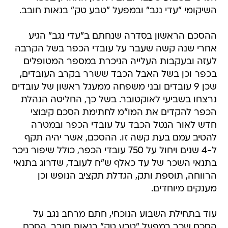
השיקומי "עדי נגב" ובמפעל "טבע טק" בנאות חובב.
ההסכם הראשון בסדרה שנחתם ב"עדי נגב" הגיע
אחרי שנה קשה שעבר על עובדי הכפר בשל הקרבה
לעזה ובעקבות העלייה הניכרת במספר המטופלים
בכפר וכן בשל האבל הכבד ששרר בקרב העובדים,
שכן 9 עובדים ובני משפחה ממעגל ראשון של עובדים
נרצחו בשביעי לאוקטובר. בשל כך, החליטה הנהלת
הכפר להקדים את המו"מ לחתימת הסכם קיבוצי
חדש לאור הנטל הכבד על עובדי הכפר ובמטרה
להטיב עמם בעת קשה זו. ההסכם, אשר יהיה תקף
ל-4 שנים ויחול על 750 עובדי הכפר, כולל שיפור ניכר
בתנאי השכר של עד כאלף ש"ח לעובד, שדרוג בתנאי
הרווחה, תוספת ותק, הגדלת תקציב הנופש וכן
מענקים מיוחדים.
עוד בתחילת השבוע הנוכחי, חתם מרחב נגב על
הסכם שכר במפעל "טבע טק" בנאות חובב, הסכם