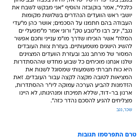
בנגב, בפריפריה של ישראל, לחיות בכבוד ובביטחון
כלכלי", אמר בוקובזה והוסיף "אני מבקש לשבח את
יושבי ראש הוועדים הנהדרים בשלושת מקומות
העבודה בהם חתמנו על הסכמים; אושר כהן מ"עדי
נגב", יניב רבו מ"טבע טק" ורוני אמר מ"מפעלי ים
המלח" אשר הוכיחו שדרך מו"מ ענייני וחכם אפשר
להשיג הישגים משמעותיים. בעזרת צוות העובדים
המסור של מרחב נגב ובעזרת הוועדים המצוינים
שלנו אנחנו מוכיחים כל שבוע מחדש שההסתדרות
היא כוח חברתי משמעותי שמסוגל לשנות את
המציאות לטובה מקצה לקצה עבור העובדים. זאת
הזדמנות להביע הערכה עמוקה ליו"ר ההסתדרות,
ארנון בר-דוד, שללא תמיכתו ומנהיגותו, לא היינו
מצליחים להגיע להסכם נהדר כזה".
שכר
נגב
טרם התפרסמו תגובות