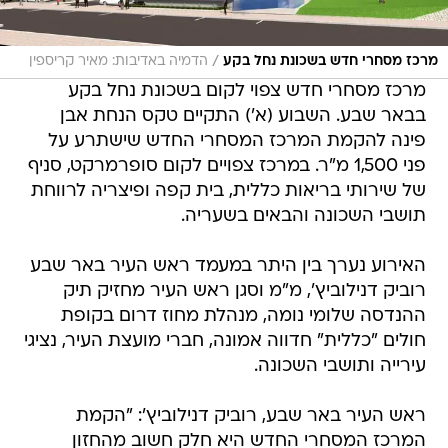
/
מרכז מסחרי חדש בשכונת נחל בקע
הדמיה באדיבות: מאיר קריספין
מרכז מסחרי חדש צפוי לקום בשכונת נחל בקע
בבאר שבע. השבוע (א') התקיים טקס הנחת אבן
פינה להקמת המרכז המסחרי החדש שישתרע על
פני 1,500 מ"ר. במרכז צפויים לקום סופרמרקט, סניף
של שירותי בריאות כללית, בית קפה ופיצריה לרווחת
תושבי השכונה והבאים בשעריה.
האירוע נערך בין היתר במעמד ראש העיר באר שבע
רוביק דנילוביץ', מ"מ וסגן ראש העיר מחזיק תיק
ההנדסה שלומי נומה, מנהלת מחוז דרום בקופת
חולים "כללית" חדווה אמונה, חברי מועצת העיר, נציגי
עירייה ותושבי השכונה.
ראש העיר באר שבע, רוביק דנילוביץ': "הקמת
המרכז המסחרי החדש היא חלק חשוב מהחזון