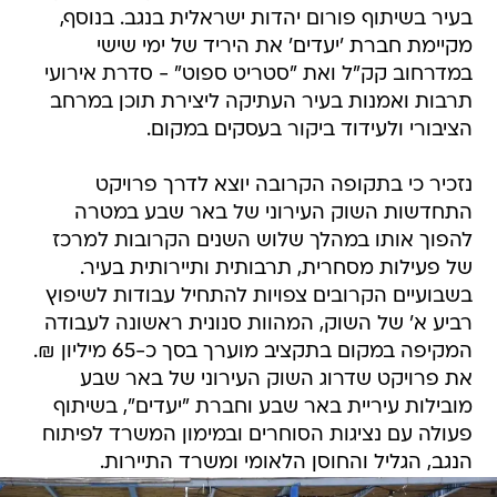
בעיר בשיתוף פורום יהדות ישראלית בנגב. בנוסף,
מקיימת חברת 'יעדים' את היריד של ימי שישי
במדרחוב קק"ל ואת "סטריט ספוט" - סדרת אירועי
תרבות ואמנות בעיר העתיקה ליצירת תוכן במרחב
הציבורי ולעידוד ביקור בעסקים במקום.
נזכיר כי בתקופה הקרובה יוצא לדרך פרויקט
התחדשות השוק העירוני של באר שבע במטרה
להפוך אותו במהלך שלוש השנים הקרובות למרכז
של פעילות מסחרית, תרבותית ותיירותית בעיר.
בשבועיים הקרובים צפויות להתחיל עבודות לשיפוץ
רביע א' של השוק, המהוות סנונית ראשונה לעבודה
המקיפה במקום בתקציב מוערך בסך כ-65 מיליון ₪.
את פרויקט שדרוג השוק העירוני של באר שבע
מובילות עיריית באר שבע וחברת "יעדים", בשיתוף
פעולה עם נציגות הסוחרים ובמימון המשרד לפיתוח
הנגב, הגליל והחוסן הלאומי ומשרד התיירות.