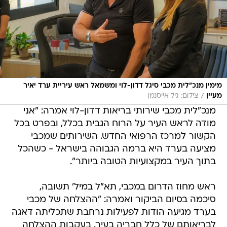
מימין מנכ״לית מכבי סיגל דדון-לוי ומשמאל ראש עיריית ערד יאיר
/
מעיין
צילום: גיל אייסנמן
מנכ"לית מכבי שירותי בריאות דדון-לוי אמרה: "אני
מודה לראש העיר על הרוח הגבית בכלל, ובפרט בכל
הקשור למרכז הרפואי החדש. השירותים שמכבי
מציעה בערד היא ברמה הגבוהה בישראל - כשהכל
בתוך העיר במקצועיות הטובה ביותר".
ראש מחוז הדרום במכבי, תא"ל במיל' תשובה,
סיכמה בסיום הביקור ואמרה: "ההצלחה של מכבי
בערד מגיעה הודות לפעילות נרחבת שתכליתה דאגה
לבריאותם של כלל חבריה בעיר. בעקבות ההצלחה