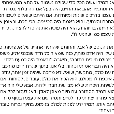
א דאג תמיד ועשה הכל כדי שכולנו נשמור על התא המשפחתי
ז ומתמיד אהב את החיים, היה בעל אנרגיה בלתי נגמרת
עצמו בדרכים שונות ומיוחדות. אם הייתם שואלים לשמו המ
חכם והצנוע'. והוא באמת היה הכי יפה, הכי חכם, ובאופן אי
 הייתה בו יוהרה, הוא היה עושה את זה כדי להצחיק, כי יד
עצמו כמו שהגיע לו".
את הקסם של אבי, והחותם שהותיר אחריו, של אכפתיות, כ
א שלי היה אדם סוחף, כזה שמאיר כל חדר שנכנס אליו, משפ
כולם חיוכים בחזרה", תיארה. "ובאמת היה כמעט בלתי
היה חבר אמיתי וטהור, בלי אגו. בתוך שגרת חיים מורכב
עם כולם, מתקשר, שואל, לא מחכה שיהיה זמן אחר, עוזב 
יכפת לו מכולם, הוא הכיר את כולם, עובדים, לקוחות, אם
לשיחת היכרות שלא מביישת חברי ילדות. אבא שלי היה אד
א תמיד הסתובב עם חיוך מאוזן לאוזן ודאג לעזור לכל אח
א פתרון יצירתי כדי לסייע ותמיד שם את עצמו בסוף סדר
ב אותו, תמיד ידע לפנות לכולם בנימוס, בחיוך וברוח טובה,
 ואחת".