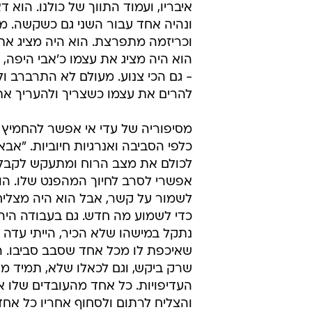
איבריו, ועמוד התווך של כולנו. הו
ונהיה אחד עבור השני גם כשקשה. מא
וכריזמה מתפרצת. הוא היה מציג את 
הוא היה מציג את עצמו כ'אבי היפה, ה
- גם הכי צנוע. מעולם לא התרברב ולא
להרים את עצמו כשצריך ולהעריך את 
מסיפוריה של עדי אי אפשר להחמיץ 
כלפי הסביבה ואנרגיות חיוביות. "אב
לכולם את מצב הרוח ומתעקש לקבל מ
אפשרי לסרב לחיוך המהפנט שלו. הוא 
לשמור על קשר, אבל הוא היה מצליח 
כדי לשמוע מה חדש. גם בעבודה היה א
נתקל במישהו שלא הכיר, הייתי עדה 
שאיכפת לו מכל אחד שסבב סביבו. הו
שרק ביקש, וגם לכאלו שלא, תמיד מצ
העדיפויות. כל אחד מהעובדים שלו אה
והצליח לרתום ולסחוף אחריו כל אחד