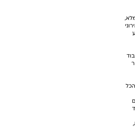
לא,
רוני
ע
בוד
ר
הכל
ם
ד