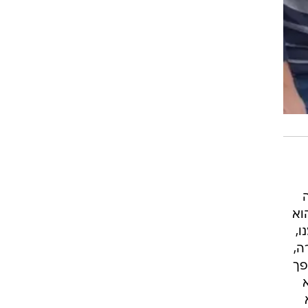
וא
ו,
ה,
פך