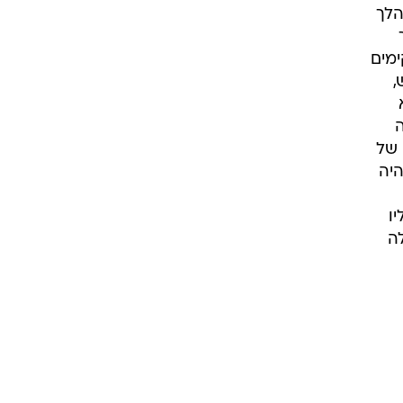
הלך
ימים
,
 של
היה
ו
לה