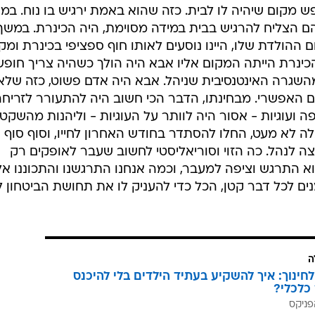
ש מקום שיהיה לו לבית. כזה שהוא באמת ירגיש בו נוח. במ
 הצליח להרגיש בבית במידה מסוימת, היה הכינרת. במשך
 ההולדת שלו, היינו נוסעים לאותו חוף ספציפי בכינרת ומק
ינרת הייתה המקום אליו אבא היה הולך כשהיה צריך חופש
השגרה האינטנסיבית שניהל. אבא היה אדם פשוט, כזה שלא
 האפשרי. מבחינתו, הדבר הכי חשוב היה להתעורר לזריחה
ועוגיות - אסור היה לוותר על העוגיות - וליהנות מהשקט
לה לא מעט, החלו להסתדר בחודש האחרון לחייו, וסוף סוף 
צה לנהל. כה הזוי וסוריאליסטי לחשוב שעבר לאופקים רק
 התרגש וציפה למעבר, וכמה אנחנו התרגשנו והתכוננו אלי
מנים לכל דבר קטן, הכל כדי להעניק לו את תחושת הביטחון 
ה
לחינוך: איך להשקיע בעתיד הילדים בלי להיכנס
כלכלי?
פניקס