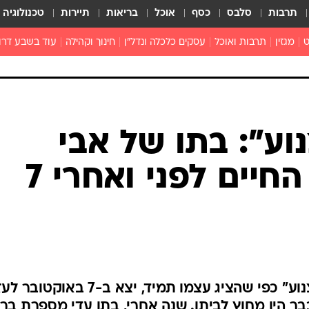
תרבות
סלבס
כסף
אוכל
בריאות
תיירות
טכנולוגיה
ט
מגזין
תרבות ואוכל
עסקים כלכלה ונדל"ן
חינוך וקהילה
עוד בשבע דרו
רכילות ולילה
טורים
וע": בתו של אבי
זקוטו ז"ל על החיים לפני ואחרי 7
אבי זקוטו ז"ל, "היפה, החכם והצנוע" כפי שהציג עצמו תמיד, יצא ב-7 באו
ר היו מחוץ לביתו. שנה אחרי, בתו עדי מספרת ברא