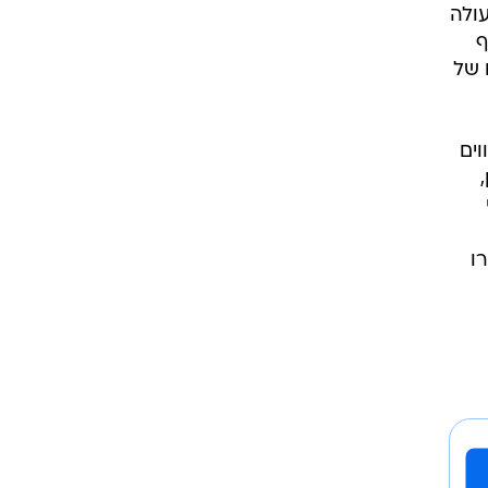
עולה
ף
 של
וים
ו