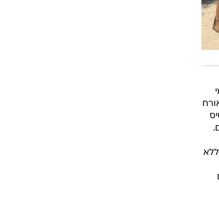
ורח
יס
.
ללא