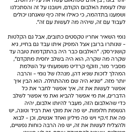
יותר בוגר, בן אדם שפתאום עשה את עליית השלב
שלו לעומת האלבום הקודם, וישבנו על זה והסתכלנו
ושמענו בתדהמה, כי כאילו איזה כיף שאנחנו יכולים
לעבוד עם זה, שיהיה מה לעשות עם זה".
נומי השאיר אחריו טקסטים כתובים, אבל גם הקלטות
- שנותרו ברובן אצל המפיק איתו עבד גם בחייו, גיא
קושנירסקי. "האלבום כבר היה בהתקדמות טובה עד
שקרה מה שקרה, הוא היה בשלב יחסית מתקדם",
מסביר מור, וזוקף קרדיט משמעותי על השלמת
המהלך לזכות שגיא דהן, מנהלו של נומי - והרבה
יותר מזה. "שגיא היה שם מההתחלה. הוא הבין איך
אפשר לעשות את זה, איך אפשר לחבר את כל
הדברים, את מי אפשר להביא ואת מי אפשר לשלב
כדי שהאלבום הזה, מעבר להיותו אלבום, יהיה
הגשמת חלומות. יש פה את מוקי ואת רביד וטונה, יש
פה את זי.קיי ויש פה מיליון ואחד אנשים, וכן - לבוא
ולהצליח לעשות את זה, יש פה הרבה כוחות נפשיים,