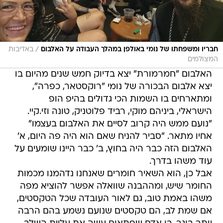
/
חבריו ומשפחתו של נומי באולפן במהלך העבודה על האלבום
באדיבות
המצולמים
האלבום "חמרמורת" יצא בדיוק חמש שנים מהיום בו
יצא אלבום הבכורה של נומי "רוקסטאר, כפרה",
ומתארחים בו השמות הכי גדולים בהיפ הופ
הישראלי, ביניהם מוקי, רביד פלוטניק, טונה וזי.קיי.
"נועם ממש היה קרוב לסיים את האלבום בעצמו"
אחיו מתאר. "סביר להניח שאם הוא היה פה היום, א'
האלבום הזה כבר היה בחוץ, ב' כבר היינו שומעים על
עוד משהו בדרך.
אבל כן, הוא השאיר חומרים שאנחנו נדהמנו מכמות
החומר שיש, ומההבנה שוואלה אפשר להוציא מפה
משהו באמת טוב, גם לאור העובדה שכל הטקסטים,
אם שמת לב, הם טקסטים שנועם נשמע בהם הרבה