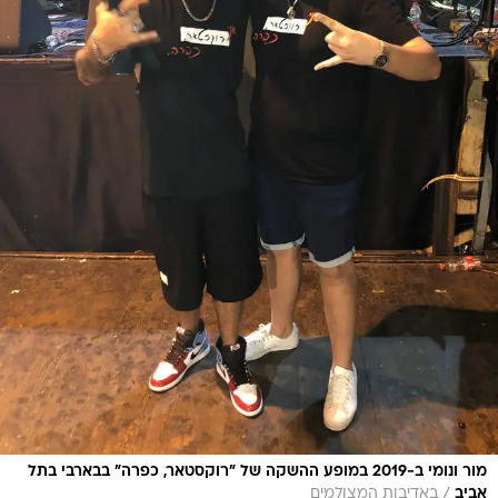
מור ונומי ב-2019 במופע ההשקה של "רוקסטאר, כפרה" בבארבי בתל
/
אביב
באדיבות המצולמים