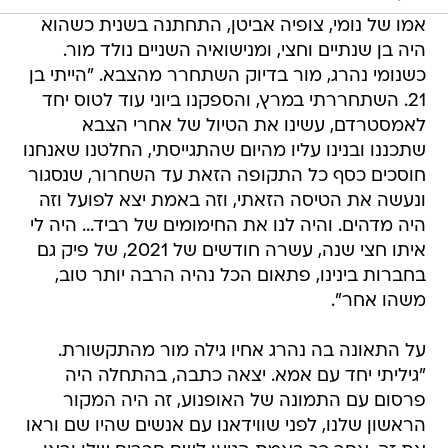
אמו של נומי, צופיה אביטן, התחתנה בשנית כשהוא
היה בן שנתיים וחצי, ומנישואיה השניים נולד מור.
כשנומי נהרג, מור בדיוק השתחרר מהצבא. "הייתי בן
21. השתחררתי במרץ, והספקנו ביוני עוד לטוס יחד
לאמסטרדם, עשינו את הטיול של אחרי הצבא
שתכננו ובנינו עליו מהיום שהתגייסתי, החלטנו שאנחנו
חוסכים כסף כל התקופה הזאת עד השחרור, שנסגור
ונעשה את הטיסה הזאתי, וזה באמת יצא לפועל וזה
היה מדהים. והיה לנו את החימומים של רביד... היה לי
איתו חצי שנה, עשרה חודשים של 2021, של פיק גם
בחברות בינינו, פתאום הכל נהיה הרבה יותר טוב,
משהו אחר".
על התאונה בה נהרג אחיו גילה מור מהתקשורת.
"גיליתי יחד עם אמא. יצאה כתבה, בהתחלה היה
פרסום עם התמונה של האופנוע, זה היה המקור
הראשון שלנו, לפני שווידאנו עם אנשים שהיו שם וראו