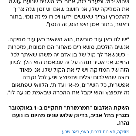
שהוא יכול. ומעבר לזה, אחרי כל השנים שנועם עושה
את המוזיקה שלו, אני חושב שאם יש זמן שזה צריך
להתפרץ וצריך שאנשים יידעו ויכירו מי זה נומי, בתור
ראפר, בתור אמן היפ הופ, זה הזמן".
"יש לנו כאן עוד מורשת, הוא השאיר כאן עוד מוזיקה.
אנשים הולכים, משאירים מאחוריהם תמונות, מזכרות
- כשנשאר לך קול של בן אדם זה משהו שאיתך לכל
החיים. אני אסיר תודה על זה שבאמת הוא הלך לכיוון
הזה של המוזיקה ויש לי את הקול שלו. אני מאוד
רוצה שהאלבום יצליח ויתפוצץ ויגיע לכל נקודה
אפשרית, כל השירים, מ-א' ועד ת'. הלוואי שפתאום
זה יתפוצץ והוא יקבל את ההכרה שבאמת מגיעה לו".
השקת האלבום "חמרמורת" תתקיים ב-1 באוקטובר
בגגרין בתל אביב, בדיוק שלוש שנים מהיום בו נועם
נהרג.
מוזיקה
תאונות דרכים
ראפ
באר שבע