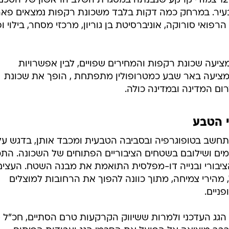
שכונת צמודי הקרקע הכוללת כ- 1200 צמודי קרקע שנבנתה במסגרת השלב הראשון של הס
עיר. במרחק כמה דקות בלבד משכונת רקפות נמצאים פא
ואי סורוקה, אוניברסיטת בן גוריון, מרכזי מסחר, בילוי ופ
מציעה שכונת רקפות והמחירים שפויים, לבין אפשרויות
ציעה באר שבע כמטרופולין מתפתחת , הופך את שכונת
ם המדינה ובמדינה כולה.
י הטבע
חשב בטופוגרפיה ובסביבה הטבעית ומכבד אותן, בדגש על
ים ושילובם בשטחים הציבוריים הפתוחים של השכונה. התכנ
ציבורי ובנייה דו-מפלסית התואמת את מבנה השטח. העצים
ל, מהירי צמיחה, מתוך כוונה להפוך את הרחובות למוצלים
פניים.
גג העדכני ולמרות ששיווק הקרקעות טרם הסתיים, חכ"ל -