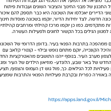
ר מוציאה אל הפועל את הסכמי הגג ועבודות הפיתוח
 התכנון של מבני החינוך והציבור השונים ועבודות פיתוח
אשוני הדיירים יאכלסו את השכונה היא כבר תספק להם איכות
נה חדשה. לצד יחידות הדיור, יוקמו בשכונה מוסדות חינוך
ות מתקדמים. כמו כן יוקמו מרכז קהילתי ומרחבים קהילתיים
ה למגוון הגילים בכל הקשור לחוגים ולפעילות העשרה.
ום ממהפכה בתרבות הפנאי בעיר. בדופן הדרומי של השכונה
היכל הקונכייה, יוקם מתחם נופש ובילוי - קנטרי קלאב עם
לצפון מערב העיר. בנוסף ייהנו התושבים מהאטרקציות החד
חדש של באר שבע, הלונדע- מוזיאון הילדים של העיר ומגוו
עילויות לכל הגילאים. כך, מול גוש דן העמוס והצפוף, תציע
 באווירה כפרית ובקרבת פעילויות הפנאי והתרבות שמציע
https://apps.land.gov.il/Mi