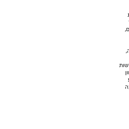
,
,
שות
ן
ה