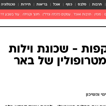
תרבות
סלבס
כסף
אוכל
בריאות
תיירות
טכנולוגיה
ט
מגזין
תרבות ואוכל
עסקים כלכלה ונדל"ן
חינוך וקהילה
עוד בשבע דרו
רכילות ולילה
טורים
פות - שכונת וילות
טרופולין של באר
י והשיכון