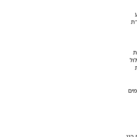
רת
ת
ול
-800 יחידות
מים