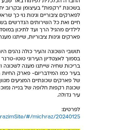
החברה הכלכלית לפיתוח באר שבע כב
בשכונת "רקפות" בעיצומן ובקרוב יחל
לפארקים ציבוריים וגינות נוי כך שר
חיים ואת כל השירותים הנדרשים בשכו
לילדים מהגיל הרך ועד לתיכון במוסד
פארקים וגינות ציבוריות, שייתנו מענ
תושבי השכונה והעיר כולה נהנים הי
בסמוך לאצטדיון העירוני טוטו-טרנר ו
בריכות שחיה שייתנו מענה לשכונה ו
בעיר כמו המידבריום- פארק החיות ה
של פארקים שכונתיים המציעים מגוון פ
שכונת רקפות חלופה של בנייה נמוכה
עיר גדולה.
לפרטים:
chrazimSite/#/michraz/20240125