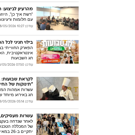
מהרעיון לביצוע:
"רשת איך כן", היו
עם חלומות ורעיונו
עודכן: 10:27 18/05/2026
בילוי חגיגי לכל
הפארק החווייתי בב
אינטראקטיבית, האכ
חג השבועות
עודכן: 07:50 18/05/2026
לקראת שבועות: ב
"תינוקות של החיי
עשרות אמהות המשת
חג באירוע מיוחד 
עודכן: 05:14 18/05/2026
עשרות מעסיקים, מאות הזדמנוי
של המכללה הטכנול
יתקיים ב-26 במאי בבאר שבע