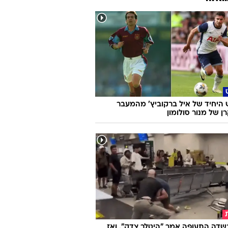
היחיד של איל ברקוביץ' מהמעבר
 של מנור סולומון
שדה התעופה אמר "היטלר צדק", ואז