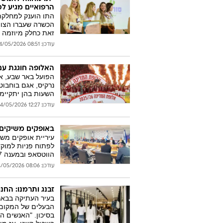
הרפואיים מגיע לס
התו הוענק למחלקת 
הכשרה שעברו הצוו
זאת כחלק מיוזמה ל
עודכן: 08:51 24/05/2026
האלופה חוגגת עם
נרקיס, אגם בוחבוט
השעות בהן יתקיימו
עודכן: 12:27 24/05/2026
באופקים משיקים
עיריית אופקים משי
לפתוח פניות למוקד,
הווטסאפ ובמענה 24/7 — כולל הודעות קוליות ושירות במספר שפות
עודכן: 08:06 24/05/2026
זבנג ותרמנו: הח
בעיר העתיקה בבאר
הבעלים של המקום 
בסיכון. "האנשים ה