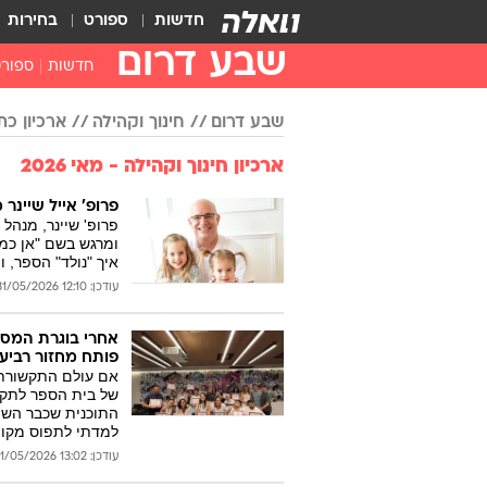
חדשות
ספורט
בחירות
שבע דרום
חדשות
ספור
שבע דרום
חינוך וקהילה
ארכיון כתבות
ארכיון חינוך וקהילה - מאי 2026
פרופ' אייל שיינ
פרופ' שיינר, מנהל 
ומרגש בשם "אן כמ
איך "נולד" הספר, 
עודכן: 12:10 31/05/2026
אחרי בוגרת המסל
פותח מחזור רביעי
אם עולם התקשורת 
של בית הספר לתקשו
התוכנית שכבר השת
למדתי לתפוס מקום 
עודכן: 13:02 31/05/2026