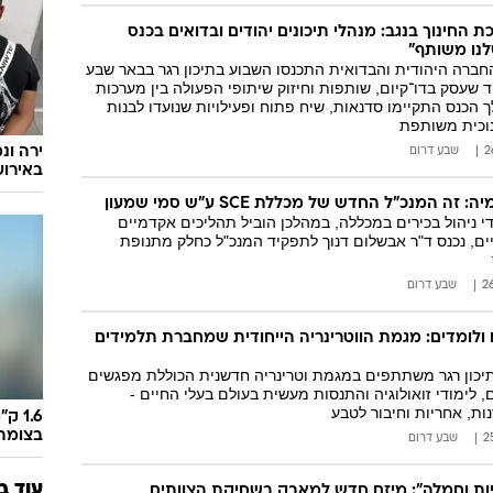
החינוך בנגב: מנהלי תיכונים יהודים ובדואים בכנס
לנו משותף"
חברה היהודית והבדואית התכנסו השבוע בתיכון רגר בבאר שבע
ד שעסק בדו־קיום, שותפות וחיזוק שיתופי הפעולה בין מערכות
ך הכנס התקיימו סדנאות, שיח פתוח ופעילויות שנועדו לבנות
וכית משותפת
ירה ונ
שבע דרום
באירוע
ה המנכ"ל החדש של מכללת SCE ע"ש סמי שמעון
 ניהול בכירים במכללה, במהלכן הוביל תהליכים אקדמיים
ים, נכנס ד"ר אבשלום דנוך לתפקיד המנכ"ל כחלק מתנופת
שבע דרום
ולומדים: מגמת הווטרינריה הייחודית שמחברת תלמידים
תיכון רגר משתתפים במגמת וטרינריה חדשנית הכוללת מפגשים
, לימודי זואולוגיה והתנסות מעשית בעולם בעלי החיים -
ת, אחריות וחיבור לטבע
1.6 
בצומת
שבע דרום
עוד ב
יות וחמלה": מיזם חדש למאבק בשחיקת הצוותים