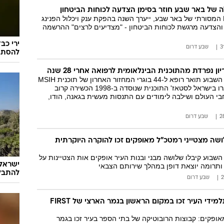
לה של באר שבע חוזר בסימן הצדעה לכוחות הביטחון
אירוע ה-Light Run המסורתי של באר שבע, ייערך השנה בהפקת ענק ויכלול הפנינג
והצדעה מרגשת לכוחות הביטחון - "מצדיעים לרצים" ההרשמה
ירי כב
שבע דרום
להסתג
ון נפרדת מהתוכנית הבינלאומית לרפואה אחרי 28 שנה
בטקס מרגש הוענק השבוע תואר רופא ל-44 בוגרי המחזור האחרון של תוכנית MSIH
— מתוכם 16 יישארו בישראל לסטאז' התוכנית שנוסדה ב-1998 הכשירה קרוב
 מרחבי העולם ושילבה לימודים עם התנסות מעשית בגאנה, הודו,
שבע דרום
ושה מצטייני רמטכ"ל מאופקים זכו להוקרה היוקרתית
השבוע קיבלו שלושה מבני ובנות העיר אופקים אות הצטיינות על
ישראל
ותרומה יוצאת דופן במהלך שירותם הצבאי
להתבלט
שבע דרום
גאווה לאופקים: תלמידי העיר זכו במקום הראשון בגמר הארצי של FIRST
אופקים: קבוצות הרובוטיקה של בתי הספר בעיר זכו בגמר