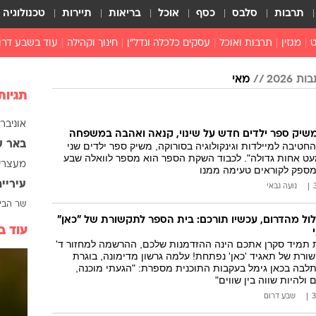
תרבות
סלבס
כסף
אוכל
בריאות
תיירות
טכנולוגיה
ט
מגזין
תרבות ואוכל
עסקים כלכלה ונדל"ן
חינוך וקהילה
עוד בשבע דרו
רכילות ולילה
 2026
מאי
טורים
תגיות
אוניברס
ר משיק ספר ילדים חדש על שינוי, קנאה ואהבה במשפחה
באר 
החטיבה למיילדות וגינקולוגיה בסורוקה, משיק ספר ילדים שני
עט אחות גדולה". לכבוד השקת הספר הוא מספר לוואלה שבע
מעצרי
ומספק לקוראים טעימה ממנו
עיריי
נועה גבאי
שר הביט
ול מהדרום, עכשיו תורכם: בית הספר לתקשורת של "כאן"
עוד ב
תמיד סקרן אתכם הינה ההזדמנות שלכם, ההרשמה למחזור ד'
רת של תאגיד 'כאן' נפתחת! עלמה גרשון מדימונה, בוגרת
לבה בכאן גימל בעקבות התוכנית מספרת: "הגעתי מוכנה,
ולהיות שווה בין שווים"
שבע דרום