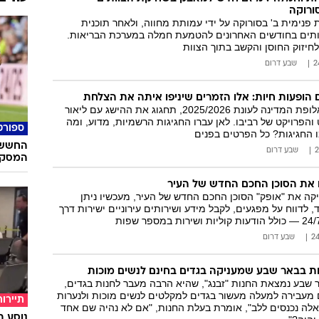
ורוקה
פנימית ב' בסורוקה על ידי עמותת מחווה, ולאחר תוכנית
תים בחודשים האחרונים להטמעת חמלה במערכת הבריאות.
חיזוק החוסן והקשב בתוך הצוות
שבע דרום
 הופעות חיות: אלו הזמרים שיניפו איתה את הצלחת
הפועל באר שבע, אלופת המדינה לעונת 2025/2026, תחגוג את ההישג עם ליאור
 והפרויקט של רביבו. לאן עברו החגיגות הרשמיות, מדוע, ומה
ספורט
 החגיגות? כל הפרטים בפנים
החשש 
שבע דרום
המסקרן
 את הסוכן החכם החדש של העיר
קה את "אופק" הסוכן החכם החדש של העיר, מעכשיו ניתן
 לדווח על מפגעים, לקבל מידע ושירותים עירוניים ישירות דרך
שבע דרום
נות בבאר שבע שמעניקה בגדים בחינם לנשים מוכות
 שבע נמצאת החנות "זבנג", שהיא הרבה מעבר לחנות בגדים,
מעבירה למעלה מעשור בגדים למקלטים לנשים מוכות ולנערות
תיירות
אלה נכנסים ללב", אומרת בעלת החנות, "אם לא נהיה שם אחד
נוסע ב