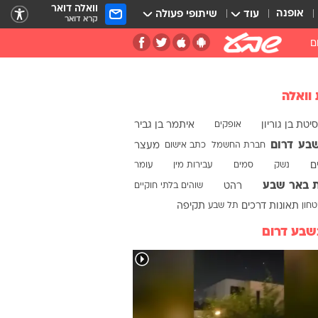
וואלה דואר
אופנה
עוד
שיתופי פעולה
קרא דואר
ם
 וואלה
יטת בן גוריון
אופקים
איתמר בן גביר
שבע
דרום
חברת החשמל
כתב אישום
מעצר
ם
נשק
סמים
עבירות מין
עומר
ת באר שבע
רהט
שוהים בלתי חוקיים
חון
תאונות דרכים
תל שבע
תקיפה
שבע דרום