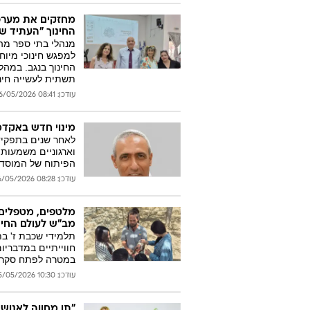
מחזקים את מערכת 
החינוך "העתיד ש
מנהלי בתי ספר מה
למפגש חינוכי מיוח
החינוך בנגב. במהל
תשתית לעשייה חינ
עודכן: 08:41 26/05/2026
מינוי חדש באקדמיה: ז
לאחר שנים בתפקידי
וארגוניים משמעותי
הפיתוח של המוסד
עודכן: 08:28 26/05/2026
מלטפים, מטפלים 
מב"ש לעולם החי
תלמידי שכבת ז' ב
חווייתיים במדבריום
במטרה לפתח סקרנו
עודכן: 10:30 25/05/2026
"תו מחווה לאנוש