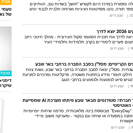
אוכל
ה ומסורת במרכז היום לקשיש "חושן" בשדות נגב, הוותיקים
ר תורה, נהנו מסדנאות חגיגיות וארוחה חלבית לכבוד החג
טעמי י
של נאג
שבע דרום
 לדרך
יאה לדרך את תכנית הסאמר סקול העירונית - מהלך חינוכי רחב
צום פערים לימודיים בקרב תלמידות ותלמידי העיר
שבע דרום
עים הקריטיים: מסל"ן בסבב הסברה ברחבי באר שבע
תית: מסל"ן יצאה לסבב הסברה ברחבי באר שבע, נשות צוות
טכנולו
חילקו חומרי מידע בתחנות משטרה, פרקליטות ומרכזים למניעת
גיש סיוע לנפגעות ולנפגעים ברחבי הנגב
דיסני+
שיקרה 
שבע דרום
טכנולוגיה עם ערך חברתי: סטודנטים מבאר שבע פיתחו מערכת AI שמסייעת
האוטיסטי
המערכת החדשנית "EveryDay" מבוססת בינה מלאכותית, מדמה שיחות יומיומיות
הזמנה במסעדה או שיחה עם בנקאי - ומעניקה משוב מיידי
תקשורת
שבע דרום