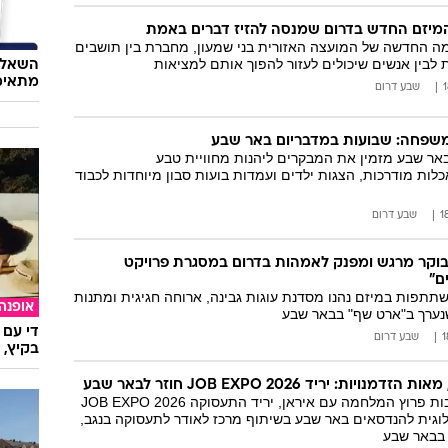
 המיזם החדש בדרום שמנסה להזיז דברים באמת
זמה החדשה של המועצה האזורית בני שמעון, מחברת בין תושבים
ת לבין אנשים שיכולים לעזור להפוך אותם למציאות
השאלון
מתאימ
שבע דרום
 המשפחה: שבועות במדבריום באר שבע
אר שבע מזמין את המבקרים ליהנות מחוויית טבע
לות מודרכות, הצגות ילדים ועמדות בועות סבון מיוחדות לכבוד
שבע דרום
וקר מרגש ומפנק לאמהות בדרום במסגרת פרויקט
ם"
תפות במיזם נהנו מסדנת עוגות גבינה, ארוחה חגיגית ומתנות
אופנה
שנערך ב"ארט שף" בבאר שבע
די עם 
שבע דרום
בקיץ, 
ות: יריד JOB EXPO 2026 חוזר לבאר שבע
לאחר שנדחה בעקבות פרוץ המלחמה עם איראן, יריד התעסוקה JOB EXPO 2026
וגית להנדסאים באר שבע בשיתוף מרכז לאודר לתעסוקה בנגב,