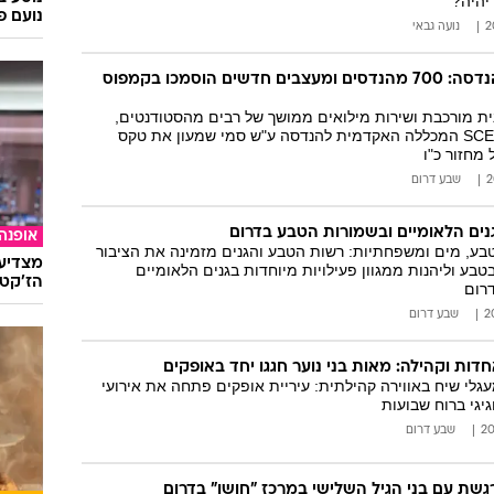
יהיה?"
נועם פ
נועה גבאי
הדור הבא של ההנדסה: 700 מהנדסים ומעצבים חדשים הוסמכו בקמפוס
ית מורכבת ושירות מילואים ממושך של רבים מהסטודנטים,
חגגה אמש (19.5) SCE המכללה האקדמית להנדסה ע"ש סמי שמעון את טקס
מחזור כ"ו
שבע דרום
גנים הלאומיים ובשמורות הטבע בדרום
אופנה
בע, מים ומשפחתיות: רשות הטבע והגנים מזמינה את הציבור
מצדיעו
טבע וליהנות ממגוון פעילויות מיוחדות בגנים הלאומיים
הז'קט 
רום
שבע דרום
דות וקהילה: מאות בני נוער חגגו יחד באופקים
עגלי שיח באווירה קהילתית: עיריית אופקים פתחה את אירועי
יגי ברוח שבועות
שבע דרום
גשת עם בני הגיל השלישי במרכז "חושן" בדרום