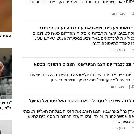
FIRST LEGO League לאחר שפיתחו פתרונות טכנולוגיים מקוריים ובנו רובוטים
שבע דרום
גב
ה בנגב: עשרות חברות מובילות מהדרום פגשו סטודנטים
האם אל
ובוגרי המכללה הטכנולוגית להנדסאים באר שבע במסגרת JOB EXPO 2026,
ז לאודר לתעסוקה בנגב
שבע דרום
ום: לכבוד יום הצב הבינלאומי הצבים התפנקו בספא
ום ציינו את יום הצב הבינלאומי עם פעילות העשרה יוצאת
תנועה ו"מתקן גרד" טבעי לניקוי וטיפוח השריון
שבע דרום
כל מה שצריך לדעת לקראת חגיגות האליפות של הפועל
"מישהו
ב"ש, 
 נחל באר שבע יחגגו הערב את הזכייה בצלחת האליפות. מתי
 אפשר לחנות, וכיצד יוכלו תושבי הרחובות הסמוכים להגיע
ע עושה סדר
שבע דרום