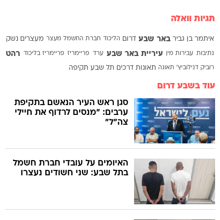
תגיות וואלה
באר שבע
איתמר בן גביר
דרום
הליכוד
חברת החשמל
מעצר
מעצרים
נשק
עיריית באר שבע
רהט
נתיבות
עבירות מין
ערד
פריימריז
פריימריז בליכוד
רוביק דנילוביץ'
תאונה
תאונות דרכים
תל שבע
תקיפה
עוד בשבע דרום
סגן ראש העיר הנאשם בתקיפת
ערבים: "מנסים לרדוף את חיילי
צה"ל"
האיומים על עובדי חברת חשמל
בתל שבע: שני חשודים נעצרו