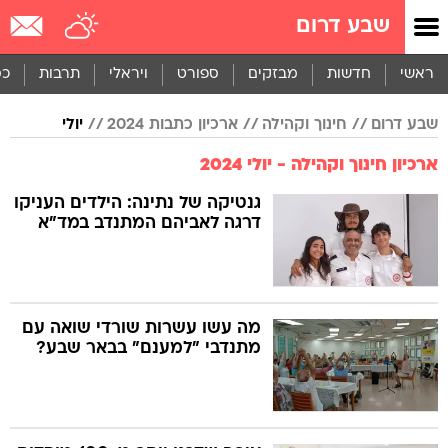
שבע דרום
ראשי
חדשות
מבזקים
ספורט
ויראלי
תרבות
כס
שבע דרום
חינוך וקהילה
ארכיון כתבות 2024
יולי
ארכיון חינוך וקהילה - יולי 2024
גנטיקה של נתינה: הילדים העניקו
דרגה לאביהם המתנדב במד"א
מה עשו עשרות שורדי שואה עם
מתנדבי "למענם" בבאר שבע?