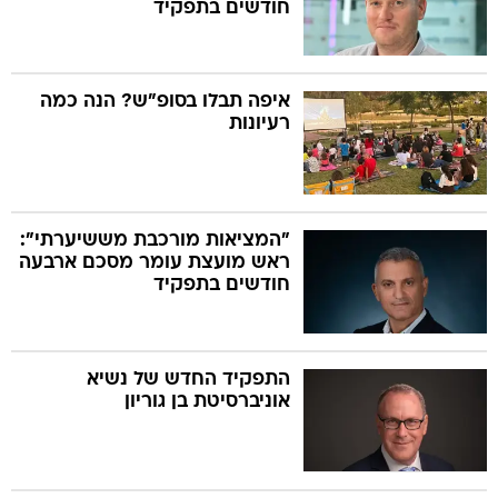
חודשים בתפקיד
איפה תבלו בסופ"ש? הנה כמה
רעיונות
"המציאות מורכבת מששיערתי":
ראש מועצת עומר מסכם ארבעה
חודשים בתפקיד
התפקיד החדש של נשיא
אוניברסיטת בן גוריון