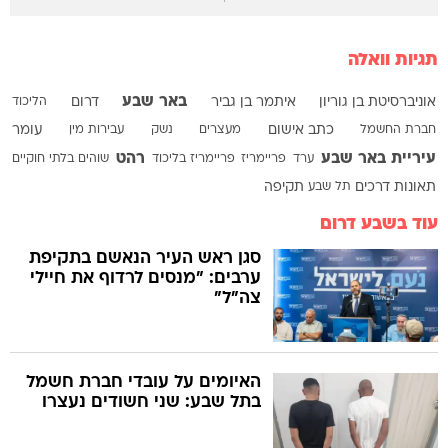
תגיות וואלה
באר שבע
אוניברסיטת בן גוריון
איתמר בן גביר
דרום
הליכוד
חברת החשמל
כתב אישום
מעצרים
נשק
עבירות מין
עומר
עיריית באר שבע
רהט
ערד
פריימריז
פריימריז בליכוד
שוהים בלתי חוקיים
תאונות דרכים
תל שבע
תקיפה
עוד בשבע דרום
סגן ראש העיר הנאשם בתקיפת
ערבים: "מנסים לרדוף את חיילי
צה"ל"
האיומים על עובדי חברת חשמל
בתל שבע: שני חשודים נעצרו