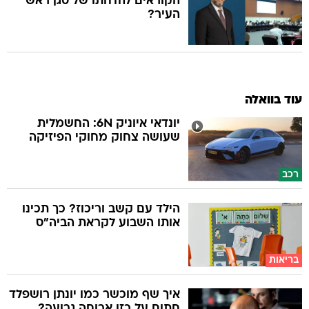
הקוראים להדחתו של סגן ראש
העיר?
עוד בוואלה
יונדאי איוניק 6N: החשמלית
שעושה צחוק מחוקי הפיזיקה
רכב
הילד עם קשב וריכוז? כך תכינו
אותו השבוע לקראת הביה"ס
בריאות
איך שף מוכשר כמו יונתן רושפלד
חתום על כזו ארוחה גרועה?