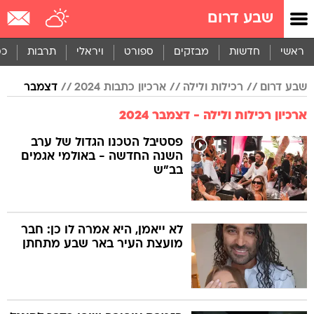
שבע דרום
ראשי
חדשות
מבזקים
ספורט
ויראלי
תרבות
כס
שבע דרום
רכילות ולילה
ארכיון כתבות 2024
דצמבר
ארכיון רכילות ולילה - דצמבר 2024
פסטיבל הטכנו הגדול של ערב
השנה החדשה - באולמי אגמים
בב"ש
לא ייאמן, היא אמרה לו כן: חבר
מועצת העיר באר שבע מתחתן