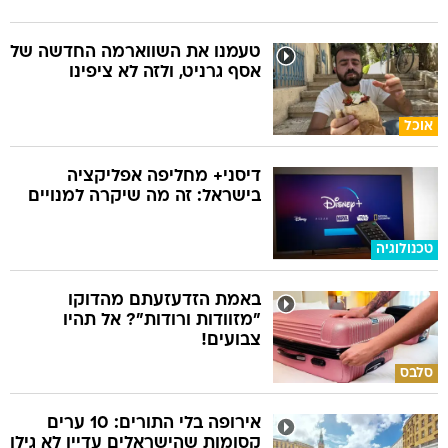
טעמנו את השווארמה החדשה של
אסף גרניט, ולזה לא ציפינו
אוכל
דיסני+ מחליפה אפליקציה
בישראל: זה מה שיקרה למנויים
טכנולוגיה
באמת הזדעזעתם מהדוקו
"מזוודות ורודות"? אל תהיו
צבועים!
סלבס
אירופה בלי התורים: 10 ערים
קסומות שהישראלים עדיין לא גילו