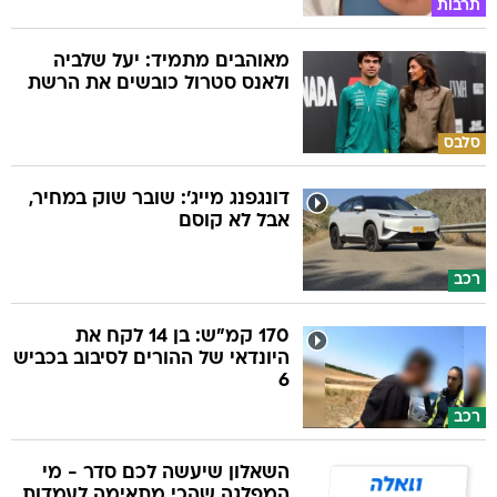
תרבות
מאוהבים מתמיד: יעל שלביה
ולאנס סטרול כובשים את הרשת
סלבס
דונגפנג מייג': שובר שוק במחיר,
אבל לא קוסם
רכב
170 קמ"ש: בן 14 לקח את
היונדאי של ההורים לסיבוב בכביש
6
רכב
השאלון שיעשה לכם סדר - מי
המפלגה שהכי מתאימה לעמדות