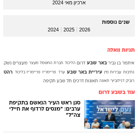
ארכיון מאי 2024
שנים נוספות
2024
2025
2026
תגיות וואלה
באר שבע
איתמר בן גביר
דרום
הליכוד
חברת החשמל
מעצר
מעצרים
נשק
עיריית באר שבע
רהט
נתיבות
עבירות מין
ערד
פריימריז
פריימריז בליכוד
רוביק דנילוביץ'
תאונה
תאונות דרכים
תל שבע
תקיפה
עוד בשבע דרום
סגן ראש העיר הנאשם בתקיפת
ערבים: "מנסים לרדוף את חיילי
צה"ל"