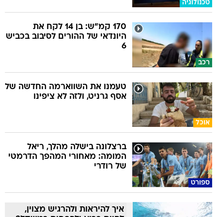
טכנולוגיה
170 קמ"ש: בן 14 לקח את
היונדאי של ההורים לסיבוב בכביש
6
רכב
טעמנו את השווארמה החדשה של
אסף גרניט, ולזה לא ציפינו
אוכל
ברצלונה בישלה מהלך, ריאל
המומה: מאחורי המהפך הדרמטי
של רודרי
ספורט
איך להיראות ולהרגיש מצוין,