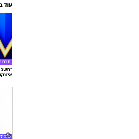
עוד ב
תרבות
"חשבתי
איזנקוט
טוב ל