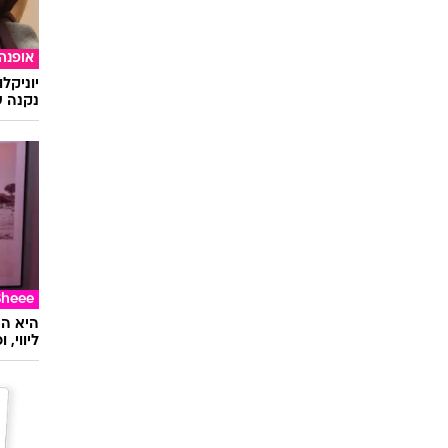
אופנה
יוניקל
נקנה ש
Sheee
ליווי,