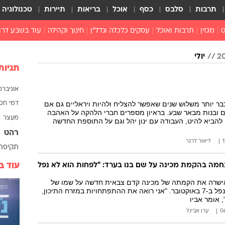
תרבות
סלבס
כסף
אוכל
בריאות
תיירות
טכנולוגיה
ט
מגזין
תרבות ואוכל
עסקים כלכלה ונדל"ן
חינוך וקהילה
עוד בשבע דרו
רכילות ולילה
יולי
טורים
תגיות
אוניברסי
כבר יותר משלוש שנים שאפשר להצליח ולהיות ויראליים גם אם
דמי חס
 ובנות מבאר שבע. בראיון מספרים חברי הלהקה על האהבה
מעצר
מ
 להביא להיט, העבודה עם ינון יהל וגם על התוספת החדשה
רהט
ליאור לרנר
תקיפה
חמה בהקמת מכינה על שם בנו בערד: "לפחות הוא לא נפל
עוד ב
ישרה את הקמתה של מכינה קדם צבאית חדשה על שמו של
סמ"ר גיא שמחי, שנפל ב-7 באוקטובר. "אני רואה את ההתפתחויות במזרח התיכון,
 אומר אביו
ערן אביגל