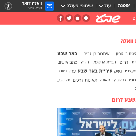
וואלה דואר
אופנה
עוד
שיתופי פעולה
קרא דואר
ם
 וואלה
באר שבע
טת בן גוריון
איתמר בן גביר
ות
דרום
חברת החשמל
חורה
כתב אישום
עיריית באר שבע
עצרים
נשק
ערד
פזורה
רוביק דנילוביץ'
תאונה
תאונות דרכים
תל שבע
שבע דרום