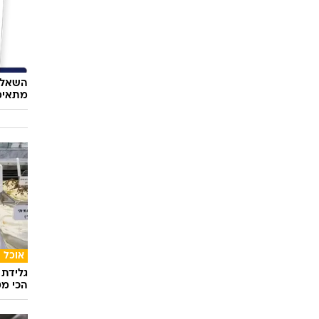
השאלון
מתאימ
אוכל
גלידת 
הכי מט