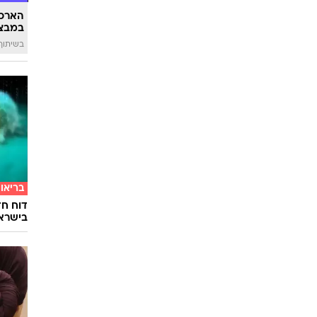
הארכת
במבצע
בשיתוף 
בריאו
דוח חד
בישרא