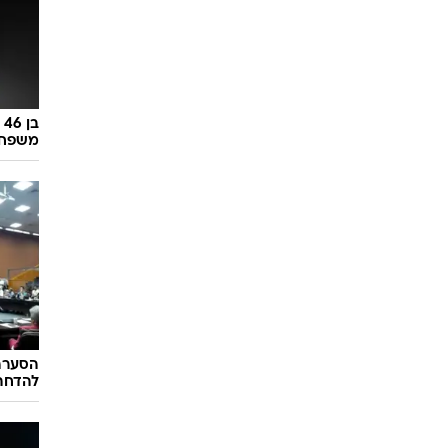
ב
משפחתו
הסערה 
להדחתו