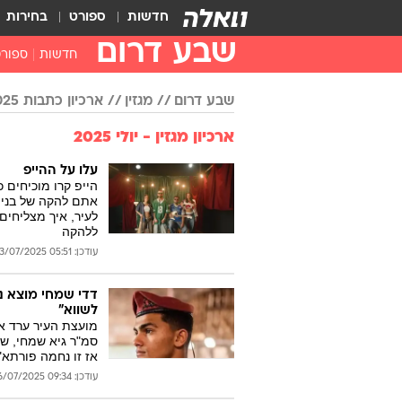
חדשות
ספורט
בחירות
שבע דרום
חדשות
ספור
שבע דרום
מגזין
ארכיון כתבות 2025
ארכיון מגזין - יולי 2025
עלו על ההייפ
הייפ קרו מוכיחים 
אתם להקה של בנים
לעיר, איך מצליחים
ללהקה
עודכן: 05:51 13/07/2025
דדי שמחי מוצא נ
לשווא"
מועצת העיר ערד א
אז זו נחמה פורתא",
עודכן: 09:34 06/07/2025