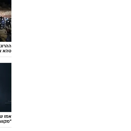
ההרוג 
טהא אב
אמו ש
"מקווה